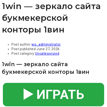
1win — зеркало сайта
букмекерской
конторы 1вин
Post author:
wp_administrator
Post published:
June 27, 2026
Post category:
Uncategorized
1win — зеркало сайта
букмекерской конторы 1вин
▶️ ИГРАТЬ