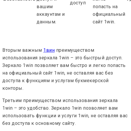
доступ
вашим
попасть на
аккаунтам и
официальный
данным.
сайт 1win.
Вторым важным
1вин
преимуществом
использования зеркала 1win – это быстрый доступ.
Зеркало 1win позволяет вам быстро и легко попасть
на официальный сайт 1win, не оставляя вас без
доступа к функциям и услугам букмекерской
конторы.
Третьим преимуществом использования зеркала
1win – это удобство. Зеркало 1win позволяет вам
использовать функции и услуги 1win, не оставляя вас
без доступа к основному сайту.