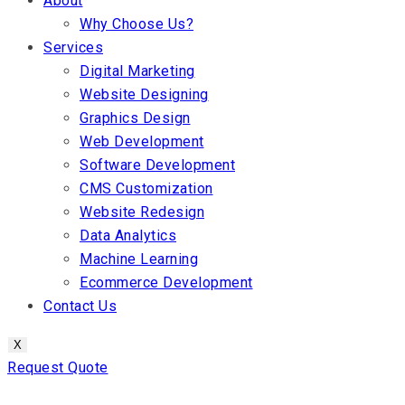
About
Why Choose Us?
Services
Digital Marketing
Website Designing
Graphics Design
Web Development
Software Development
CMS Customization
Website Redesign
Data Analytics
Machine Learning
Ecommerce Development
Contact Us
X
Request Quote