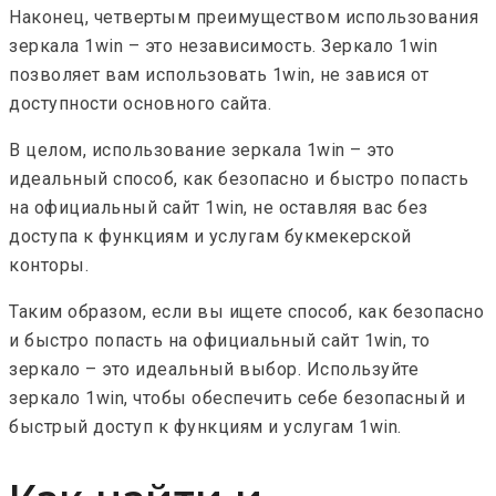
Наконец, четвертым преимуществом использования
зеркала 1win – это независимость. Зеркало 1win
позволяет вам использовать 1win, не завися от
доступности основного сайта.
В целом, использование зеркала 1win – это
идеальный способ, как безопасно и быстро попасть
на официальный сайт 1win, не оставляя вас без
доступа к функциям и услугам букмекерской
конторы.
Таким образом, если вы ищете способ, как безопасно
и быстро попасть на официальный сайт 1win, то
зеркало – это идеальный выбор. Используйте
зеркало 1win, чтобы обеспечить себе безопасный и
быстрый доступ к функциям и услугам 1win.