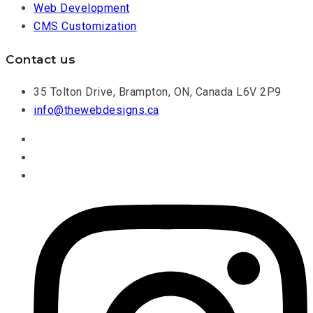
Web Development
CMS Customization
Contact us
35 Tolton Drive, Brampton, ON, Canada L6V 2P9
info@thewebdesigns.ca