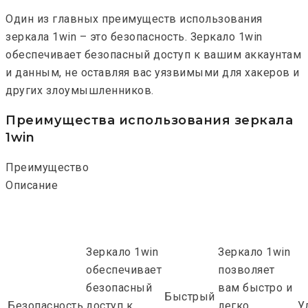
Один из главных преимуществ использования
зеркала 1win – это безопасность. Зеркало 1win
обеспечивает безопасный доступ к вашим аккаунтам
и данным, не оставляя вас уязвимыми для хакеров и
других злоумышленников.
Преимущества использования зеркала
1win
Преимущество
Описание
Зеркало 1win
Зеркало 1win
обеспечивает
позволяет
безопасный
вам быстро и
Быстрый
Безопасность
доступ к
легко
У