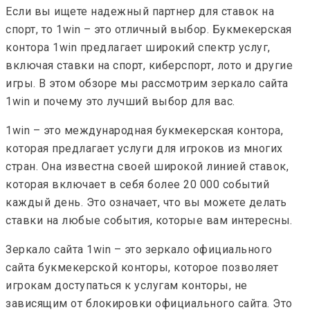
Если вы ищете надежный партнер для ставок на
спорт, то 1win – это отличный выбор. Букмекерская
контора 1win предлагает широкий спектр услуг,
включая ставки на спорт, киберспорт, лото и другие
игры. В этом обзоре мы рассмотрим зеркало сайта
1win и почему это лучший выбор для вас.
1win – это международная букмекерская контора,
которая предлагает услуги для игроков из многих
стран. Она известна своей широкой линией ставок,
которая включает в себя более 20 000 событий
каждый день. Это означает, что вы можете делать
ставки на любые события, которые вам интересны.
Зеркало сайта 1win – это зеркало официального
сайта букмекерской конторы, которое позволяет
игрокам доступаться к услугам конторы, не
зависящим от блокировки официального сайта. Это