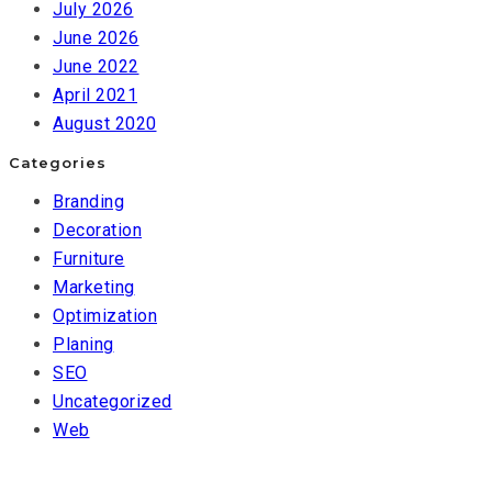
July 2026
June 2026
June 2022
April 2021
August 2020
Categories
Branding
Decoration
Furniture
Marketing
Optimization
Planing
SEO
Uncategorized
Web