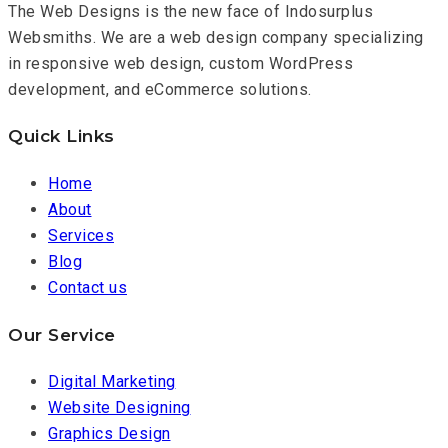
The Web Designs is the new face of Indosurplus
Websmiths. We are a web design company specializing
in responsive web design, custom WordPress
development, and eCommerce solutions.
Quick Links
Home
About
Services
Blog
Contact us
Our Service
Digital Marketing
Website Designing
Graphics Design