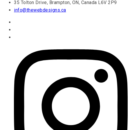
35 Tolton Drive, Brampton, ON, Canada L6V 2P9
info@thewebdesigns.ca