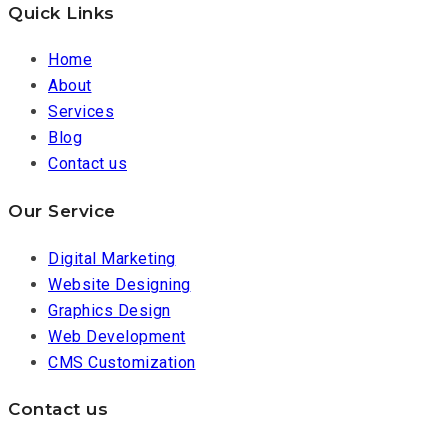
Quick Links
Home
About
Services
Blog
Contact us
Our Service
Digital Marketing
Website Designing
Graphics Design
Web Development
CMS Customization
Contact us