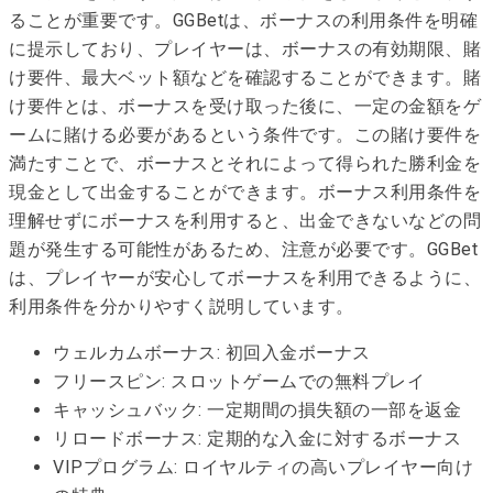
ることが重要です。GGBetは、ボーナスの利用条件を明確
に提示しており、プレイヤーは、ボーナスの有効期限、賭
け要件、最大ベット額などを確認することができます。賭
け要件とは、ボーナスを受け取った後に、一定の金額をゲ
ームに賭ける必要があるという条件です。この賭け要件を
満たすことで、ボーナスとそれによって得られた勝利金を
現金として出金することができます。ボーナス利用条件を
理解せずにボーナスを利用すると、出金できないなどの問
題が発生する可能性があるため、注意が必要です。GGBet
は、プレイヤーが安心してボーナスを利用できるように、
利用条件を分かりやすく説明しています。
ウェルカムボーナス: 初回入金ボーナス
フリースピン: スロットゲームでの無料プレイ
キャッシュバック: 一定期間の損失額の一部を返金
リロードボーナス: 定期的な入金に対するボーナス
VIPプログラム: ロイヤルティの高いプレイヤー向け