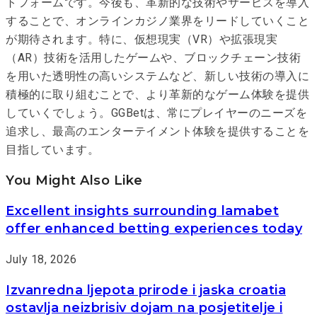
トフォームです。今後も、革新的な技術やサービスを導入
することで、オンラインカジノ業界をリードしていくこと
が期待されます。特に、仮想現実（VR）や拡張現実
（AR）技術を活用したゲームや、ブロックチェーン技術
を用いた透明性の高いシステムなど、新しい技術の導入に
積極的に取り組むことで、より革新的なゲーム体験を提供
していくでしょう。GGBetは、常にプレイヤーのニーズを
追求し、最高のエンターテイメント体験を提供することを
目指しています。
You Might Also Like
Excellent insights surrounding lamabet
offer enhanced betting experiences today
July 18, 2026
Izvanredna ljepota prirode i jaska croatia
ostavlja neizbrisiv dojam na posjetitelje i