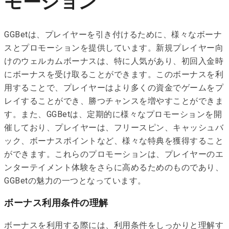
モーション
GGBetは、プレイヤーを引き付けるために、様々なボーナ
スとプロモーションを提供しています。新規プレイヤー向
けのウェルカムボーナスは、特に人気があり、初回入金時
にボーナスを受け取ることができます。このボーナスを利
用することで、プレイヤーはより多くの資金でゲームをプ
レイすることができ、勝つチャンスを増やすことができま
す。また、GGBetは、定期的に様々なプロモーションを開
催しており、プレイヤーは、フリースピン、キャッシュバ
ック、ボーナスポイントなど、様々な特典を獲得すること
ができます。これらのプロモーションは、プレイヤーのエ
ンターテイメント体験をさらに高めるためのものであり、
GGBetの魅力の一つとなっています。
ボーナス利用条件の理解
ボーナスを利用する際には、利用条件をしっかりと理解す