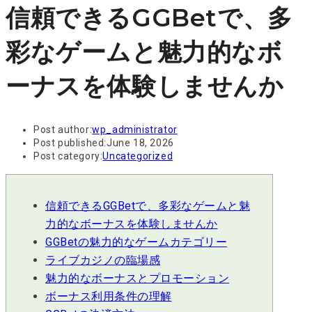
信頼できるGGBetで、多
彩なゲームと魅力的なボ
ーナスを体験しませんか
Post author:
wp_administrator
Post published:
June 18, 2026
Post category:
Uncategorized
信頼できるGGBetで、多彩なゲームと魅
力的なボーナスを体験しませんか
GGBetの魅力的なゲームカテゴリー
ライブカジノの臨場感
魅力的なボーナスとプロモーション
ボーナス利用条件の理解