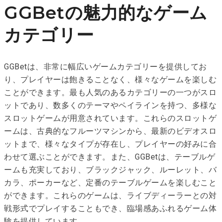
GGBetの魅力的なゲーム
カテゴリー
GGBetは、非常に幅広いゲームカテゴリーを提供してお
り、プレイヤーは飽きることなく、様々なゲームを楽しむ
ことができます。最も人気のあるカテゴリーの一つがスロ
ットであり、数多くのテーマやペイラインを持つ、多様な
スロットゲームが用意されています。これらのスロットゲ
ームは、古典的なフルーツマシンから、最新のビデオスロ
ットまで、様々なタイプが存在し、プレイヤーの好みに合
わせて選ぶことができます。また、GGBetは、テーブルゲ
ームも充実しており、ブラックジャック、ルーレット、バ
カラ、ポーカーなど、定番のテーブルゲームを楽しむこと
ができます。これらのゲームは、ライブディーラーとの対
戦形式でプレイすることもでき、臨場感あふれるゲーム体
験を提供しています。