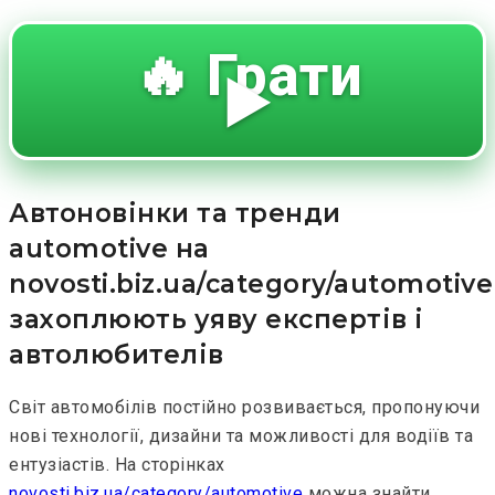
🔥 Грати
▶️
Автоновінки та тренди
automotive на
novosti.biz.ua/category/automotive
захоплюють уяву експертів і
автолюбителів
Світ автомобілів постійно розвивається, пропонуючи
нові технології, дизайни та можливості для водіїв та
ентузіастів. На сторінках
novosti.biz.ua/category/automotive
можна знайти