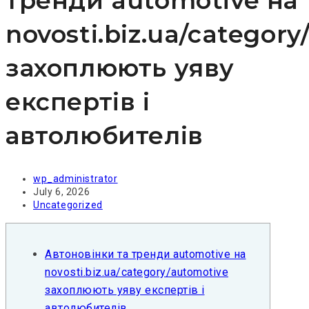
тренди automotive на
novosti.biz.ua/categor
захоплюють уяву
експертів і
автолюбителів
wp_administrator
July 6, 2026
Uncategorized
Автоновінки та тренди automotive на
novosti.biz.ua/category/automotive
захоплюють уяву експертів і
автолюбителів