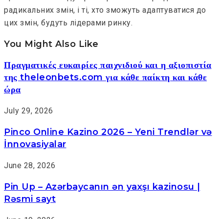
радикальних змін, і ті, хто зможуть адаптуватися до
цих змін, будуть лідерами ринку.
You Might Also Like
Πραγματικές ευκαιρίες παιχνιδιού και η αξιοπιστία
της theleonbets.com για κάθε παίκτη και κάθε
ώρα
July 29, 2026
Pinco Online Kazino 2026 – Yeni Trendlər və
İnnovasiyalar
June 28, 2026
Pin Up – Azərbaycanın ən yaxşı kazinosu |
Rəsmi sayt