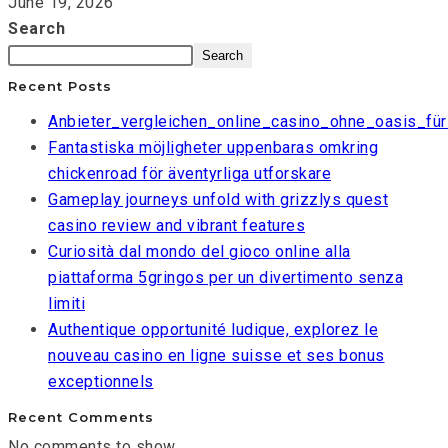
June 19, 2026
Search
Search
Recent Posts
Anbieter_vergleichen_online_casino_ohne_oasis_für
Fantastiska möjligheter uppenbaras omkring
chickenroad för äventyrliga utforskare
Gameplay journeys unfold with grizzlys quest
casino review and vibrant features
Curiosità dal mondo del gioco online alla
piattaforma 5gringos per un divertimento senza
limiti
Authentique opportunité ludique, explorez le
nouveau casino en ligne suisse et ses bonus
exceptionnels
Recent Comments
No comments to show.