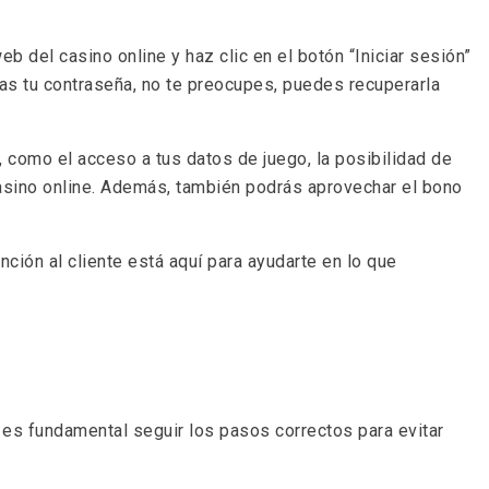
b del casino online y haz clic en el botón “Iniciar sesión”
das tu contraseña, no te preocupes, puedes recuperarla
 como el acceso a tus datos de juego, la posibilidad de
 casino online. Además, también podrás aprovechar el bono
ción al cliente está aquí para ayudarte en lo que
 es fundamental seguir los pasos correctos para evitar