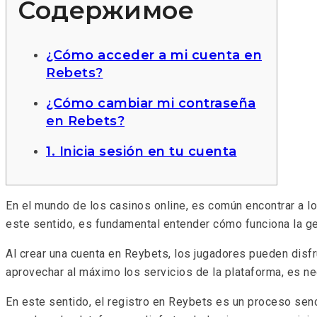
Содержимое
¿Cómo acceder a mi cuenta en
Rebets?
¿Cómo cambiar mi contraseña
en Rebets?
1. Inicia sesión en tu cuenta
En el mundo de los casinos online, es común encontrar a lo
este sentido, es fundamental entender cómo funciona la ge
Al crear una cuenta en Reybets, los jugadores pueden disfr
aprovechar al máximo los servicios de la plataforma, es ne
En este sentido, el registro en Reybets es un proceso sen