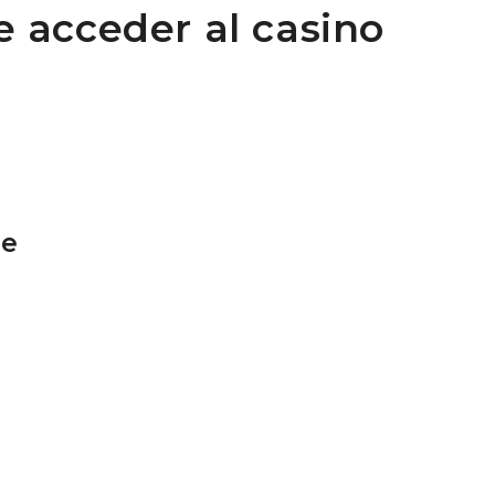
e acceder al casino
ne