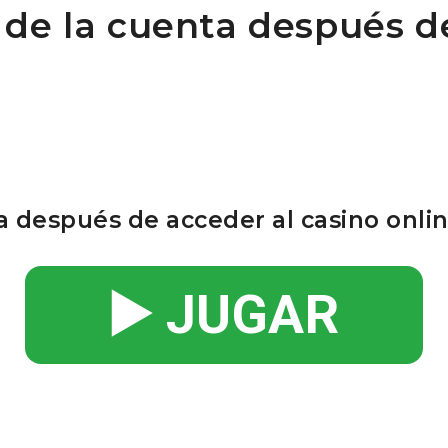
 de la cuenta después d
a después de acceder al casino onli
▶️ JUGAR