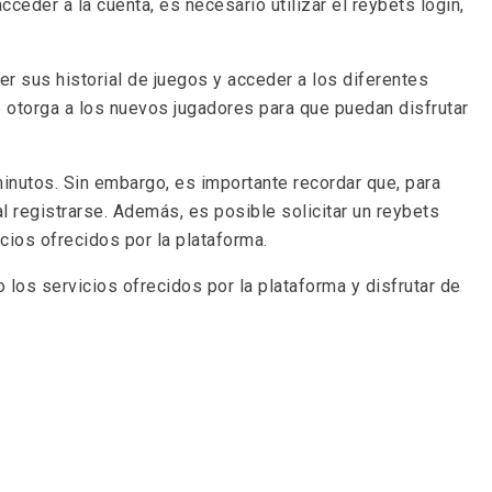
ceder a la cuenta, es necesario utilizar el reybets login,
r sus historial de juegos y acceder a los diferentes
e otorga a los nuevos jugadores para que puedan disfrutar
inutos. Sin embargo, es importante recordar que, para
al registrarse. Además, es posible solicitar un reybets
cios ofrecidos por la plataforma.
los servicios ofrecidos por la plataforma y disfrutar de