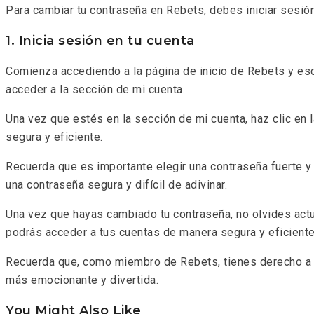
Para cambiar tu contraseña en Rebets, debes iniciar sesión
1. Inicia sesión en tu cuenta
Comienza accediendo a la página de inicio de Rebets y escr
acceder a la sección de mi cuenta.
Una vez que estés en la sección de mi cuenta, haz clic en
segura y eficiente.
Recuerda que es importante elegir una contraseña fuerte y
una contraseña segura y difícil de adivinar.
Una vez que hayas cambiado tu contraseña, no olvides actu
podrás acceder a tus cuentas de manera segura y eficiente
Recuerda que, como miembro de Rebets, tienes derecho a u
más emocionante y divertida.
You Might Also Like