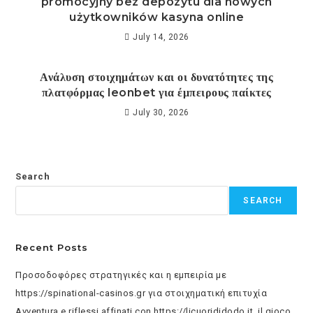
promocyjny bez depozytu dla nowych
użytkowników kasyna online
July 14, 2026
Ανάλυση στοιχημάτων και οι δυνατότητες της
πλατφόρμας leonbet για έμπειρους παίκτες
July 30, 2026
Search
SEARCH
Recent Posts
Προσοδοφόρες στρατηγικές και η εμπειρία με
https://spinational-casinos.gr για στοιχηματική επιτυχία
Avventura e riflessi affinati con https://licuorididodo.it, il gioco