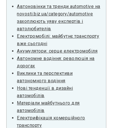
Автоновінки та тренди automotive на
novosti.biz.ua/category/automotive
захоплюють уяву експертів і
автолюбителів
Електромобілі: майбутнє транспорту
вже сьогодні
Акумулятори: серце електромобіля
Автономне водіння: революція на
дорогах
Виклики та перспективи
автономного водіння
Нові тенденції в дизайні
автомобілів
Матеріали майбутнього для
автомобілів
Електрифікація комерційного
транспорту