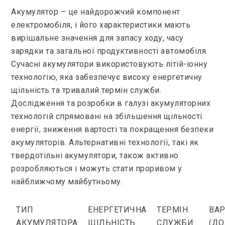
Акумулятор – це найдорожчий компонент
електромобіля, і його характеристики мають
вирішальне значення для запасу ходу, часу
зарядки та загальної продуктивності автомобіля.
Сучасні акумулятори використовують літій-іонну
технологію, яка забезпечує високу енергетичну
щільність та тривалий термін служби.
Дослідження та розробки в галузі акумуляторних
технологій спрямовані на збільшення щільності
енергії, зниження вартості та покращення безпеки
акумуляторів. Альтернативні технології, такі як
твердотільні акумулятори, також активно
розробляються і можуть стати проривом у
найближчому майбутньому.
ТИП
ЕНЕРГЕТИЧНА
ТЕРМІН
ВАР
АКУМУЛЯТОРА
ЩІЛЬНІСТЬ
СЛУЖБИ
(ДО