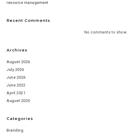
resource management
Recent Comments
No comments to show.
Archives
August 2026
July 2026
June 2026
June 2022
April 2021
August 2020
Categories
Branding