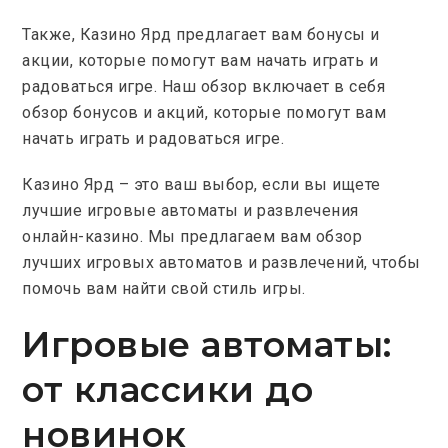
Также, Казино Ярд предлагает вам бонусы и
акции, которые помогут вам начать играть и
радоваться игре. Наш обзор включает в себя
обзор бонусов и акций, которые помогут вам
начать играть и радоваться игре.
Казино Ярд – это ваш выбор, если вы ищете
лучшие игровые автоматы и развлечения
онлайн-казино. Мы предлагаем вам обзор
лучших игровых автоматов и развлечений, чтобы
помочь вам найти свой стиль игры.
Игровые автоматы:
от классики до
новинок