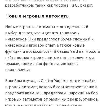
разработчиков, таких как Yggdrasil и Quickspin.
Новые игровые автоматы
Новые игровые автоматы – это идеальный
выбор для тех, кто ищет что-то новое и
интересное. Они предлагают более сложный и
интересный игровой опыт, а также новые
функции и возможности. В Casino Yard вы можете
найти новые игровые автоматы с различными
темами, такими как фэнтези, история и
приключения.
В любом случае, в Casino Yard вы можете найти
игровой автомат, который соответствует вашим
предпочтениям. Мы предлагаем широкий выбор
игровых автоматов от различных разработчиков,
чтобы вы могли найти то, что вам нужно.