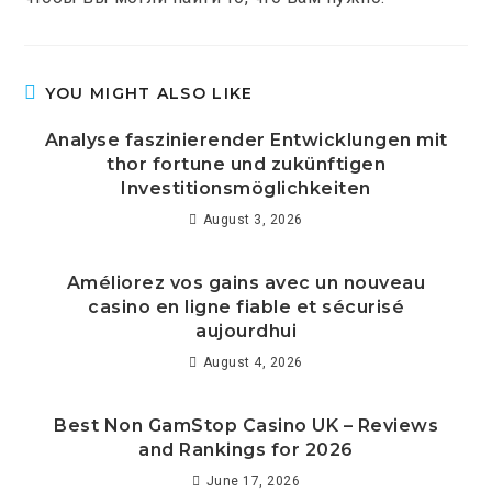
YOU MIGHT ALSO LIKE
Analyse faszinierender Entwicklungen mit
thor fortune und zukünftigen
Investitionsmöglichkeiten
August 3, 2026
Améliorez vos gains avec un nouveau
casino en ligne fiable et sécurisé
aujourdhui
August 4, 2026
Best Non GamStop Casino UK – Reviews
and Rankings for 2026
June 17, 2026