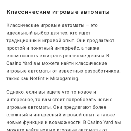
Классические игровые автоматы
Классические игровые автоматы – это
идеальный выбор для тех, кто ищет
традиционный игровой опыт. Они предлагают
простой и понятный интерфейс, а также
возможность выиграть реальные деньги. В
Casino Yard вы можете найти классические
игровые автоматы от известных разработчиков,
таких как NetEnt и Microgaming.
Однако, если вы ищете что-то новое и
интересное, то вам стоит попробовать новые
игровые автоматы. Они предлагают более
сложный и интересный игровой опыт, а также
новые функции и возможности. В Casino Yard вы
можете найти новые игровые автоматы от