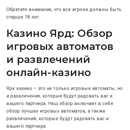
Обратите внимание, что все игроки должны быть
старше 18 лет.
Казино Ярд: Обзор
игровых автоматов
и развлечений
онлайн-казино
Ярк казино – это не только игровые автоматы, но
и развлечения, которые будут радовать вас и
вашего партнера. Наш обзор включает в себя
обзор лучших игровых автоматов, а также
развлечений, которые будут радовать вас и
вашего партнера.