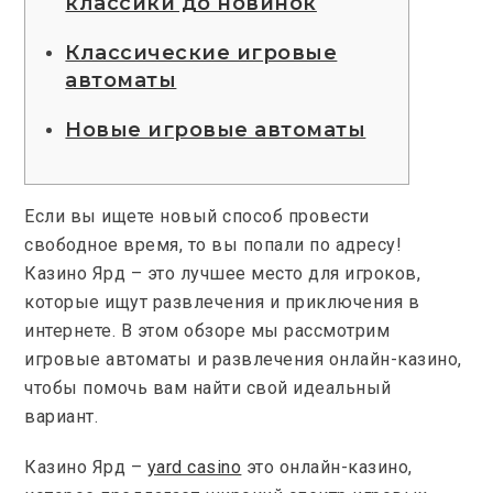
классики до новинок
Классические игровые
автоматы
Новые игровые автоматы
Если вы ищете новый способ провести
свободное время, то вы попали по адресу!
Казино Ярд – это лучшее место для игроков,
которые ищут развлечения и приключения в
интернете. В этом обзоре мы рассмотрим
игровые автоматы и развлечения онлайн-казино,
чтобы помочь вам найти свой идеальный
вариант.
Казино Ярд –
yard casino
это онлайн-казино,