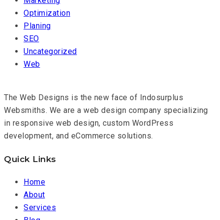
Marketing
Optimization
Planing
SEO
Uncategorized
Web
The Web Designs is the new face of Indosurplus
Websmiths. We are a web design company specializing
in responsive web design, custom WordPress
development, and eCommerce solutions.
Quick Links
Home
About
Services