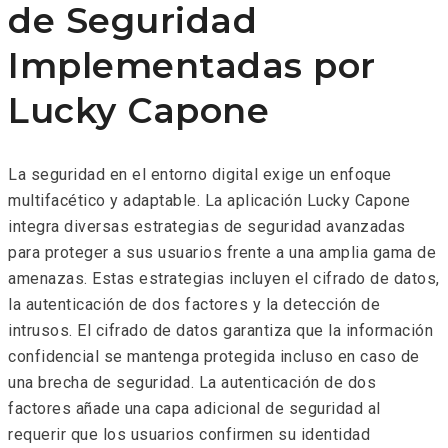
de Seguridad
Implementadas por
Lucky Capone
La seguridad en el entorno digital exige un enfoque
multifacético y adaptable. La aplicación Lucky Capone
integra diversas estrategias de seguridad avanzadas
para proteger a sus usuarios frente a una amplia gama de
amenazas. Estas estrategias incluyen el cifrado de datos,
la autenticación de dos factores y la detección de
intrusos. El cifrado de datos garantiza que la información
confidencial se mantenga protegida incluso en caso de
una brecha de seguridad. La autenticación de dos
factores añade una capa adicional de seguridad al
requerir que los usuarios confirmen su identidad