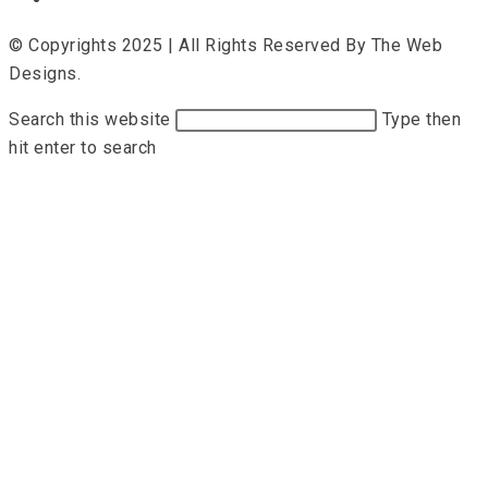
© Copyrights 2025 | All Rights Reserved By The Web
Designs.
Search this website
Type then
hit enter to search