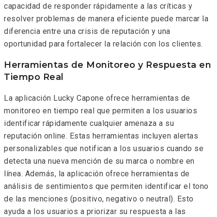
capacidad de responder rápidamente a las críticas y
resolver problemas de manera eficiente puede marcar la
diferencia entre una crisis de reputación y una
oportunidad para fortalecer la relación con los clientes.
Herramientas de Monitoreo y Respuesta en
Tiempo Real
La aplicación Lucky Capone ofrece herramientas de
monitoreo en tiempo real que permiten a los usuarios
identificar rápidamente cualquier amenaza a su
reputación online. Estas herramientas incluyen alertas
personalizables que notifican a los usuarios cuando se
detecta una nueva mención de su marca o nombre en
línea. Además, la aplicación ofrece herramientas de
análisis de sentimientos que permiten identificar el tono
de las menciones (positivo, negativo o neutral). Esto
ayuda a los usuarios a priorizar su respuesta a las