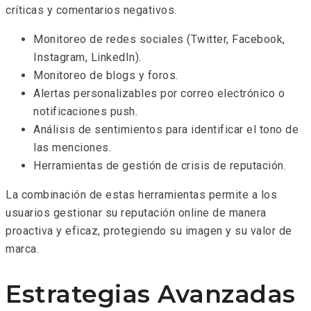
críticas y comentarios negativos.
Monitoreo de redes sociales (Twitter, Facebook,
Instagram, LinkedIn).
Monitoreo de blogs y foros.
Alertas personalizables por correo electrónico o
notificaciones push.
Análisis de sentimientos para identificar el tono de
las menciones.
Herramientas de gestión de crisis de reputación.
La combinación de estas herramientas permite a los
usuarios gestionar su reputación online de manera
proactiva y eficaz, protegiendo su imagen y su valor de
marca.
Estrategias Avanzadas