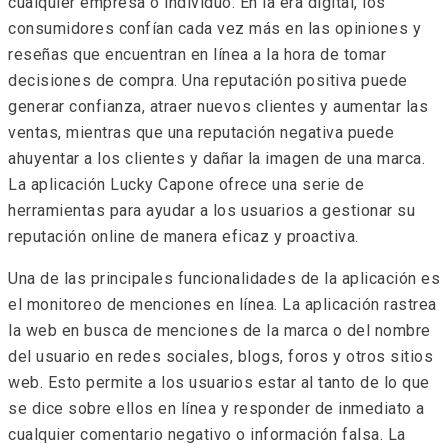
cualquier empresa o individuo. En la era digital, los
consumidores confían cada vez más en las opiniones y
reseñas que encuentran en línea a la hora de tomar
decisiones de compra. Una reputación positiva puede
generar confianza, atraer nuevos clientes y aumentar las
ventas, mientras que una reputación negativa puede
ahuyentar a los clientes y dañar la imagen de una marca.
La aplicación Lucky Capone ofrece una serie de
herramientas para ayudar a los usuarios a gestionar su
reputación online de manera eficaz y proactiva.
Una de las principales funcionalidades de la aplicación es
el monitoreo de menciones en línea. La aplicación rastrea
la web en busca de menciones de la marca o del nombre
del usuario en redes sociales, blogs, foros y otros sitios
web. Esto permite a los usuarios estar al tanto de lo que
se dice sobre ellos en línea y responder de inmediato a
cualquier comentario negativo o información falsa. La