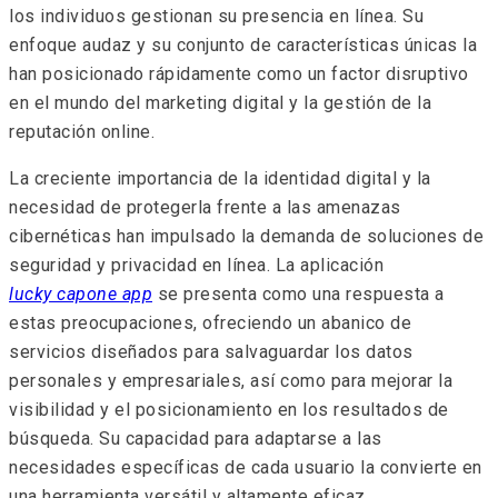
los individuos gestionan su presencia en línea. Su
enfoque audaz y su conjunto de características únicas la
han posicionado rápidamente como un factor disruptivo
en el mundo del marketing digital y la gestión de la
reputación online.
La creciente importancia de la identidad digital y la
necesidad de protegerla frente a las amenazas
cibernéticas han impulsado la demanda de soluciones de
seguridad y privacidad en línea. La aplicación
lucky capone app
se presenta como una respuesta a
estas preocupaciones, ofreciendo un abanico de
servicios diseñados para salvaguardar los datos
personales y empresariales, así como para mejorar la
visibilidad y el posicionamiento en los resultados de
búsqueda. Su capacidad para adaptarse a las
necesidades específicas de cada usuario la convierte en
una herramienta versátil y altamente eficaz.