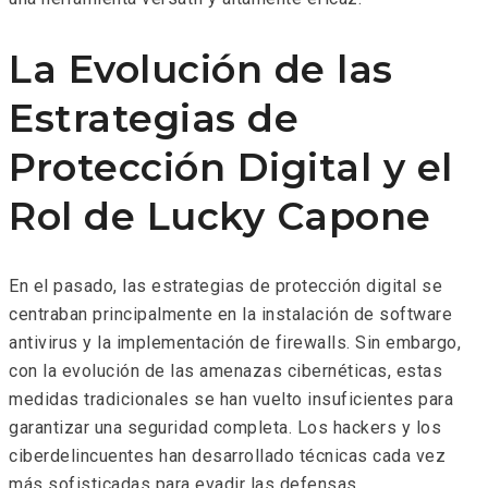
La Evolución de las
Estrategias de
Protección Digital y el
Rol de Lucky Capone
En el pasado, las estrategias de protección digital se
centraban principalmente en la instalación de software
antivirus y la implementación de firewalls. Sin embargo,
con la evolución de las amenazas cibernéticas, estas
medidas tradicionales se han vuelto insuficientes para
garantizar una seguridad completa. Los hackers y los
ciberdelincuentes han desarrollado técnicas cada vez
más sofisticadas para evadir las defensas