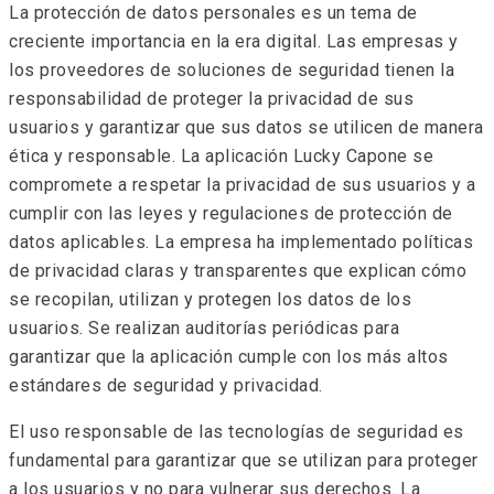
La protección de datos personales es un tema de
creciente importancia en la era digital. Las empresas y
los proveedores de soluciones de seguridad tienen la
responsabilidad de proteger la privacidad de sus
usuarios y garantizar que sus datos se utilicen de manera
ética y responsable. La aplicación Lucky Capone se
compromete a respetar la privacidad de sus usuarios y a
cumplir con las leyes y regulaciones de protección de
datos aplicables. La empresa ha implementado políticas
de privacidad claras y transparentes que explican cómo
se recopilan, utilizan y protegen los datos de los
usuarios. Se realizan auditorías periódicas para
garantizar que la aplicación cumple con los más altos
estándares de seguridad y privacidad.
El uso responsable de las tecnologías de seguridad es
fundamental para garantizar que se utilizan para proteger
a los usuarios y no para vulnerar sus derechos. La