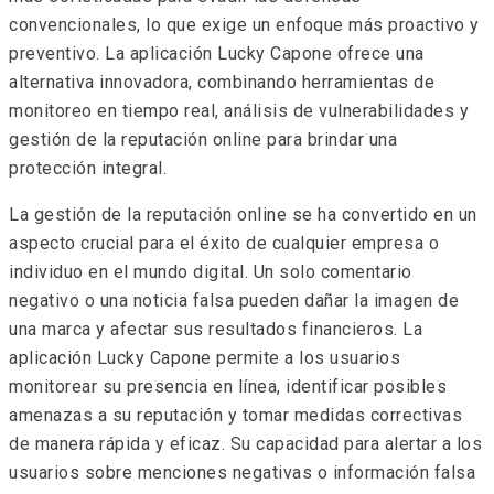
convencionales, lo que exige un enfoque más proactivo y
preventivo. La aplicación Lucky Capone ofrece una
alternativa innovadora, combinando herramientas de
monitoreo en tiempo real, análisis de vulnerabilidades y
gestión de la reputación online para brindar una
protección integral.
La gestión de la reputación online se ha convertido en un
aspecto crucial para el éxito de cualquier empresa o
individuo en el mundo digital. Un solo comentario
negativo o una noticia falsa pueden dañar la imagen de
una marca y afectar sus resultados financieros. La
aplicación Lucky Capone permite a los usuarios
monitorear su presencia en línea, identificar posibles
amenazas a su reputación y tomar medidas correctivas
de manera rápida y eficaz. Su capacidad para alertar a los
usuarios sobre menciones negativas o información falsa