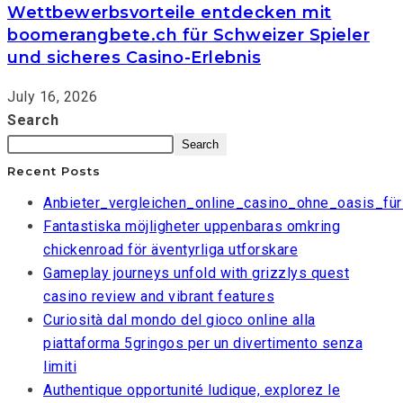
Wettbewerbsvorteile entdecken mit
boomerangbete.ch für Schweizer Spieler
und sicheres Casino-Erlebnis
July 16, 2026
Search
Search
Recent Posts
Anbieter_vergleichen_online_casino_ohne_oasis_für
Fantastiska möjligheter uppenbaras omkring
chickenroad för äventyrliga utforskare
Gameplay journeys unfold with grizzlys quest
casino review and vibrant features
Curiosità dal mondo del gioco online alla
piattaforma 5gringos per un divertimento senza
limiti
Authentique opportunité ludique, explorez le