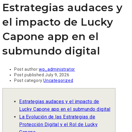
Estrategias audaces y
el impacto de Lucky
Capone app en el
submundo digital
Post author:
wp_administrator
Post published:
July 9, 2026
Post category:
Uncategorized
Estrategias audaces y el impacto de
Lucky Capone app en el submundo digital
La Evolución de las Estrategias de
Protección Digital y el Rol de Lucky