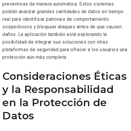
preventivas de manera automática. Estos sistemas
podrán analizar grandes cantidades de datos en tiempo
real para identificar patrones de comportamiento
sospechosos y bloquear ataques antes de que causen
daños. La aplicación también está explorando la
posibilidad de integrar sus soluciones con otras
plataformas de seguridad para ofrecer a los usuarios una
protección aún más completa.
Consideraciones Éticas
y la Responsabilidad
en la Protección de
Datos