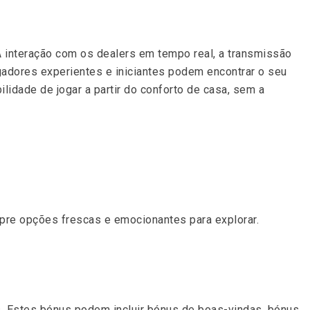
A interação com os dealers em tempo real, a transmissão
gadores experientes e iniciantes podem encontrar o seu
lidade de jogar a partir do conforto de casa, sem a
pre opções frescas e emocionantes para explorar.
. Estes bónus podem incluir bónus de boas-vindas, bónus