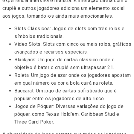
experiência imersiva e realista. A interação direta com o
crupiê e outros jogadores adiciona um elemento social
aos jogos, tornando-os ainda mais emocionantes.
Slots Clássicos: Jogos de slots com três rolos e
símbolos tradicionais.
Video Slots: Slots com cinco ou mais rolos, gráficos
avançados e recursos especiais.
Blackjack: Um jogo de cartas clássico onde o
objetivo é bater o crupiê sem ultrapassar 21.
Roleta: Um jogo de azar onde os jogadores apostam
em qual número ou cor a bola cairá na roleta.
Baccarat: Um jogo de cartas sofisticado que é
popular entre os jogadores de alto risco.
Jogos de Póquer: Diversas variações do jogo de
póquer, como Texas Hold'em, Caribbean Stud e
Three Card Poker.