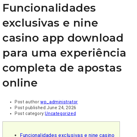
Funcionalidades
exclusivas e nine
casino app download
para uma experiência
completa de apostas
online
Post author:
wp_administrator
Post published:
June 24, 2026
Post category:
Uncategorized
Funcionalidades exclusivas e nine casino