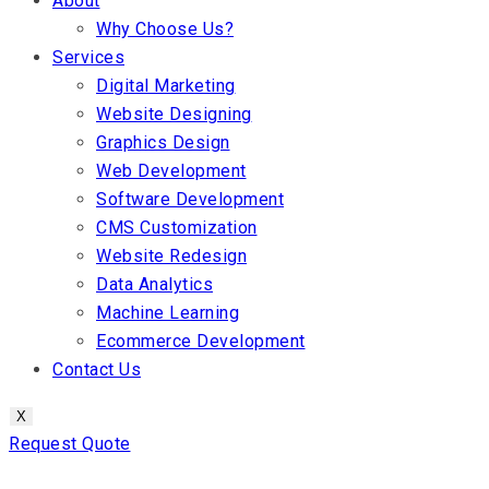
About
Why Choose Us?
Services
Digital Marketing
Website Designing
Graphics Design
Web Development
Software Development
CMS Customization
Website Redesign
Data Analytics
Machine Learning
Ecommerce Development
Contact Us
X
Request Quote