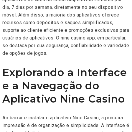
dia, 7 dias por semana, diretamente no seu dispositivo
móvel. Além disso, a maioria dos aplicativos oferece
recursos como depósitos e saques simplificados,
suporte ao cliente eficiente e promoções exclusivas para
usuários de aplicativos. O nine casino app, em particular,
se destaca por sua segurança, confiabilidade e variedade
de opções de jogos.
Explorando a Interface
e a Navegação do
Aplicativo Nine Casino
Ao baixar e instalar o aplicativo Nine Casino, a primeira
impressão é de organização e simplicidade. A interface é