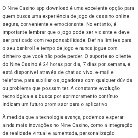
O Nine Casino app download é uma excelente opção para
quem busca uma experiência de jogo de cassino online
segura, conveniente e emocionante. No entanto, é
importante lembrar que o jogo pode ser viciante e deve
ser praticado com responsabilidade. Defina limites para
o seu bankroll e tempo de jogo e nunca jogue com
dinheiro que você não pode perder. O suporte ao cliente
do Nine Casino é 24 horas por dia, 7 dias por semana, e
está disponível através de chat ao vivo, e-mail e
telefone, para auxiliar os jogadores com qualquer dúvida
ou problema que possam ter. A constante evolução
tecnológica e a busca por aprimoramento contínuo
indicam um futuro promissor para o aplicativo.
À medida que a tecnologia avança, podemos esperar
ainda mais inovações no Nine Casino, como a integração
de realidade virtual e aumentada, personalização