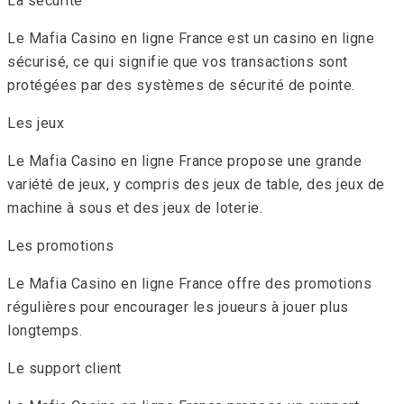
La sécurité
Le Mafia Casino en ligne France est un casino en ligne
sécurisé, ce qui signifie que vos transactions sont
protégées par des systèmes de sécurité de pointe.
Les jeux
Le Mafia Casino en ligne France propose une grande
variété de jeux, y compris des jeux de table, des jeux de
machine à sous et des jeux de loterie.
Les promotions
Le Mafia Casino en ligne France offre des promotions
régulières pour encourager les joueurs à jouer plus
longtemps.
Le support client