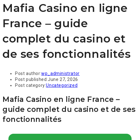
Mafia Casino en ligne
France – guide
complet du casino et
de ses fonctionnalités
Post author:
wp_administrator
Post published:
June 27, 2026
Post category:
Uncategorized
Mafia Casino en ligne France –
guide complet du casino et de ses
fonctionnalités