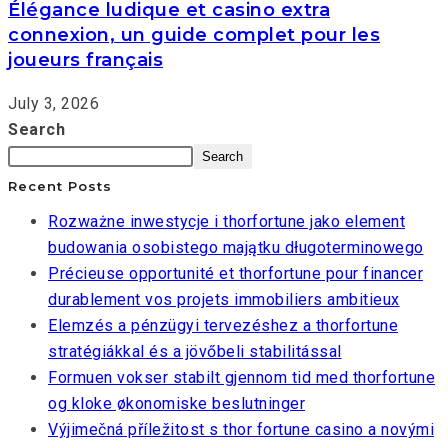
Élégance ludique et casino extra
connexion, un guide complet pour les
joueurs français
July 3, 2026
Search
Search
Recent Posts
Rozważne inwestycje i thorfortune jako element
budowania osobistego majątku długoterminowego
Précieuse opportunité et thorfortune pour financer
durablement vos projets immobiliers ambitieux
Elemzés a pénzügyi tervezéshez a thorfortune
stratégiákkal és a jövőbeli stabilitással
Formuen vokser stabilt gjennom tid med thorfortune
og kloke økonomiske beslutninger
Výjimečná příležitost s thor fortune casino a novými