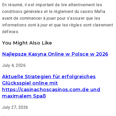
En résumé, il est important de lire attentivement les
conditions générales et le règlement du casino Mafia
avant de commencer à jouer pour s’assurer que les
informations sont à jour et que les règles sont clairement
définies.
You Might Also Like
Najlepsze Kasyna Online w Polsce w 2026
July 4, 2026
Aktuelle Strategien für erfolgreiches
Glücksspiel online mit
https://casinachoscasinos.com.de und
maximalem Spaß
July 27, 2026