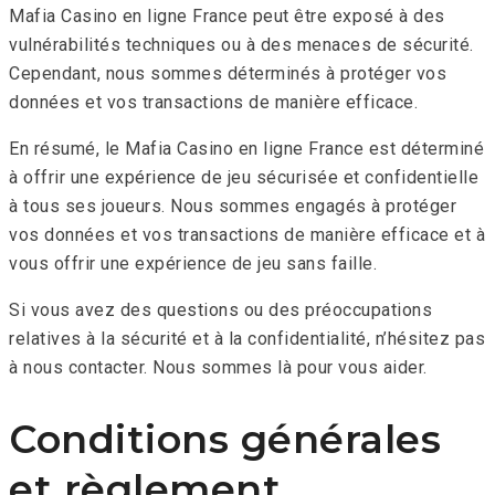
Mafia Casino en ligne France peut être exposé à des
vulnérabilités techniques ou à des menaces de sécurité.
Cependant, nous sommes déterminés à protéger vos
données et vos transactions de manière efficace.
En résumé, le Mafia Casino en ligne France est déterminé
à offrir une expérience de jeu sécurisée et confidentielle
à tous ses joueurs. Nous sommes engagés à protéger
vos données et vos transactions de manière efficace et à
vous offrir une expérience de jeu sans faille.
Si vous avez des questions ou des préoccupations
relatives à la sécurité et à la confidentialité, n’hésitez pas
à nous contacter. Nous sommes là pour vous aider.
Conditions générales
et règlement