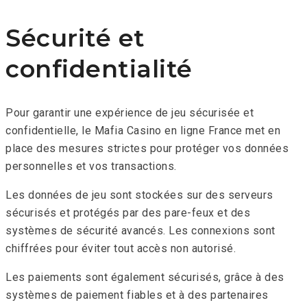
Sécurité et
confidentialité
Pour garantir une expérience de jeu sécurisée et
confidentielle, le Mafia Casino en ligne France met en
place des mesures strictes pour protéger vos données
personnelles et vos transactions.
Les données de jeu sont stockées sur des serveurs
sécurisés et protégés par des pare-feux et des
systèmes de sécurité avancés. Les connexions sont
chiffrées pour éviter tout accès non autorisé.
Les paiements sont également sécurisés, grâce à des
systèmes de paiement fiables et à des partenaires