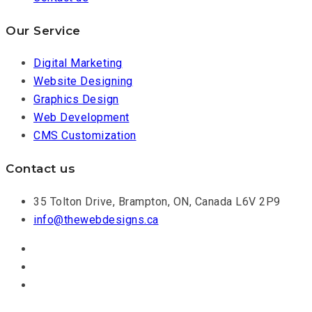
Our Service
Digital Marketing
Website Designing
Graphics Design
Web Development
CMS Customization
Contact us
35 Tolton Drive, Brampton, ON, Canada L6V 2P9
info@thewebdesigns.ca