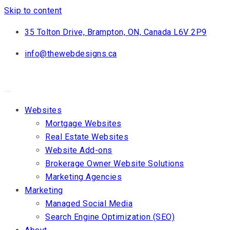
Skip to content
35 Tolton Drive, Brampton, ON, Canada L6V 2P9
info@thewebdesigns.ca
Websites
Mortgage Websites
Real Estate Websites
Website Add-ons
Brokerage Owner Website Solutions
Marketing Agencies
Marketing
Managed Social Media
Search Engine Optimization (SEO)