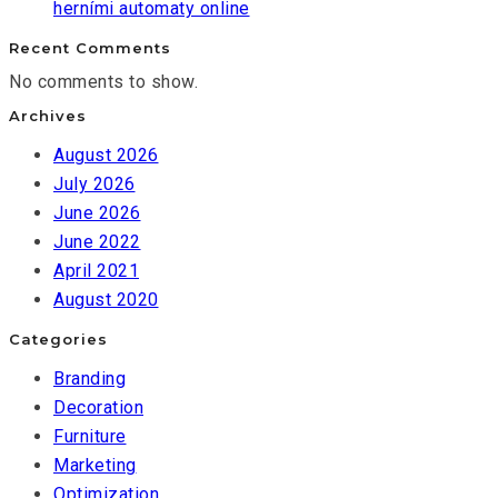
herními automaty online
Recent Comments
No comments to show.
Archives
August 2026
July 2026
June 2026
June 2022
April 2021
August 2020
Categories
Branding
Decoration
Furniture
Marketing
Optimization