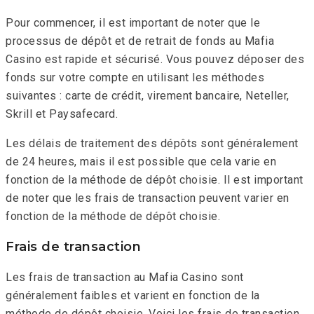
Pour commencer, il est important de noter que le
processus de dépôt et de retrait de fonds au Mafia
Casino est rapide et sécurisé. Vous pouvez déposer des
fonds sur votre compte en utilisant les méthodes
suivantes : carte de crédit, virement bancaire, Neteller,
Skrill et Paysafecard.
Les délais de traitement des dépôts sont généralement
de 24 heures, mais il est possible que cela varie en
fonction de la méthode de dépôt choisie. Il est important
de noter que les frais de transaction peuvent varier en
fonction de la méthode de dépôt choisie.
Frais de transaction
Les frais de transaction au Mafia Casino sont
généralement faibles et varient en fonction de la
méthode de dépôt choisie. Voici les frais de transaction