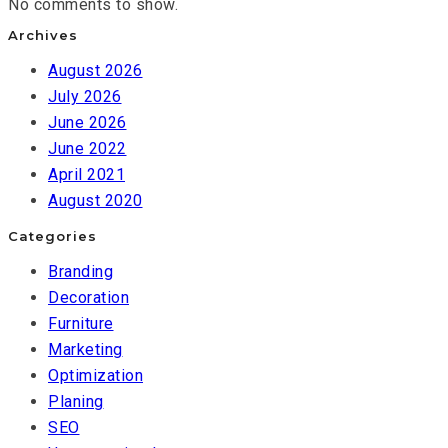
No comments to show.
Archives
August 2026
July 2026
June 2026
June 2022
April 2021
August 2020
Categories
Branding
Decoration
Furniture
Marketing
Optimization
Planing
SEO