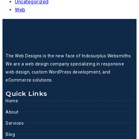
Uncategorized
Web
The Web Designs is the new face of Indosurplus Websmiths.
We are a web design company specializing in responsive
web design, custom WordPress development, and
eCommerce solutions.
Quick Links
Home
About
Services
Blog