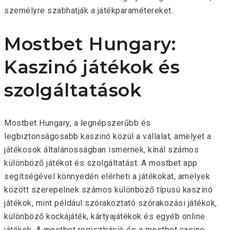
személyre szabhatják a játékparamétereket.
Mostbet Hungary:
Kaszinó játékok és
szolgáltatások
Mostbet Hungary, a legnépszerűbb és
legbiztonságosabb kaszinó közül a vállalat, amelyet a
játékosok általánosságban ismernek, kínál számos
különböző játékot és szolgáltatást. A mostbet app
segítségével könnyedén elérheti a játékokat, amelyek
között szerepelnek számos különböző típusú kaszinó
játékok, mint például szórakoztató szórakozási játékok,
különböző kockájáték, kártyajátékok és egyéb online
játékok. A mostbet regisztráció és a mostbet casino