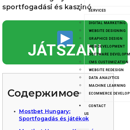
sportfogadási és kaszinó
SERVICES
DIGITAL MARKETING
WEBSITE DESIGNING
GRAPHICS DESIGN
JÁTSZANI
WEB DEVELOPMENT
SOFTWARE DEVELOPM
CMS CUSTOMIZATION
WEBSITE REDESIGN
DATA ANALYTICS
MACHINE LEARNING
Содержимое
ECOMMERCE DEVELO
CONTACT
Mostbet Hungary:
US
Sportfogadás és játékok