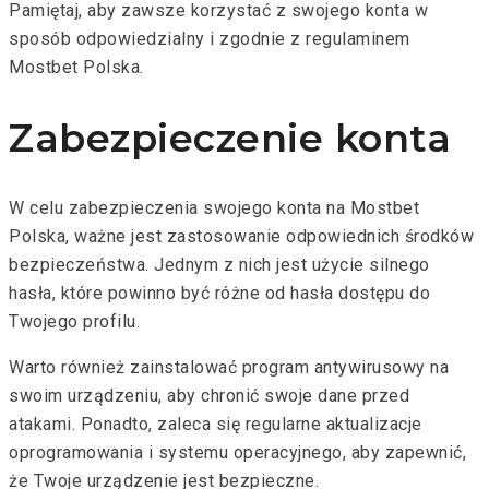
Pamiętaj, aby zawsze korzystać z swojego konta w
sposób odpowiedzialny i zgodnie z regulaminem
Mostbet Polska.
Zabezpieczenie konta
W celu zabezpieczenia swojego konta na Mostbet
Polska, ważne jest zastosowanie odpowiednich środków
bezpieczeństwa. Jednym z nich jest użycie silnego
hasła, które powinno być różne od hasła dostępu do
Twojego profilu.
Warto również zainstalować program antywirusowy na
swoim urządzeniu, aby chronić swoje dane przed
atakami. Ponadto, zaleca się regularne aktualizacje
oprogramowania i systemu operacyjnego, aby zapewnić,
że Twoje urządzenie jest bezpieczne.