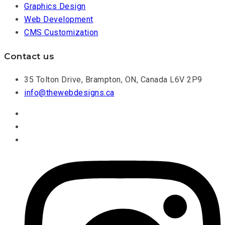
Graphics Design
Web Development
CMS Customization
Contact us
35 Tolton Drive, Brampton, ON, Canada L6V 2P9
info@thewebdesigns.ca