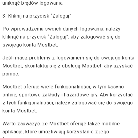
uniknąć błędów logowania.
3. Kliknij na przycisk “Zaloguj”
Po wprowadzeniu swoich danych logowania, należy
kliknąć na przycisk “Zaloguj”, aby zalogować się do
swojego konta Mostbet.
Jeśli masz problemy z logowaniem się do swojego konta
Mostbet, skontaktuj się z obsługą Mostbet, aby uzyskać
pomoc.
Mostbet oferuje wiele funkcjonalności, w tym kasyno
online, sportowe zakłady i hazardowe gry. Aby korzystać
z tych funkcjonalności, należy zalogować się do swojego
konta Mostbet.
Warto zauważyć, że Mostbet oferuje także mobilne
aplikacje, które umożliwiają korzystanie z jego