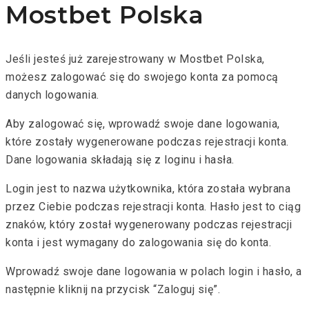
Mostbet Polska
Jeśli jesteś już zarejestrowany w Mostbet Polska,
możesz zalogować się do swojego konta za pomocą
danych logowania.
Aby zalogować się, wprowadź swoje dane logowania,
które zostały wygenerowane podczas rejestracji konta.
Dane logowania składają się z loginu i hasła.
Login jest to nazwa użytkownika, która została wybrana
przez Ciebie podczas rejestracji konta. Hasło jest to ciąg
znaków, który został wygenerowany podczas rejestracji
konta i jest wymagany do zalogowania się do konta.
Wprowadź swoje dane logowania w polach login i hasło, a
następnie kliknij na przycisk “Zaloguj się”.