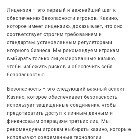
Лицензия – это первый и важнейший шаг к
обеспечению безопасности игроков. Казино,
которое имеет лицензию, доказывает, что оно
соответствует строгим требованиям и
стандартам, установленным регуляторами
игорного бизнеса. Мы рекомендуем игрокам
выбирать только лицензированные казино,
чтобы избежать рисков и обеспечить себя
безопасностью.
Безопасность – это следующий важный аспект.
Казино, которое обеспечивает безопасность,
использует защищенные соединения, чтобы
предотвратить доступ к личным данным и
финансовым операциям третьих лиц. Мы
рекомендуем игрокам выбирать казино, которые
используют современные технологии