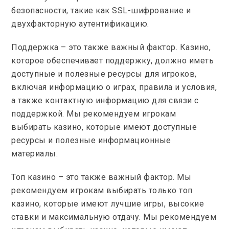
безопасности, такие как SSL-шифрование и
двухфакторную аутентификацию.
Поддержка – это также важный фактор. Казино,
которое обеспечивает поддержку, должно иметь
доступные и полезные ресурсы для игроков,
включая информацию о играх, правила и условия,
а также контактную информацию для связи с
поддержкой. Мы рекомендуем игрокам
выбирать казино, которые имеют доступные
ресурсы и полезные информационные
материалы.
Топ казино – это также важный фактор. Мы
рекомендуем игрокам выбирать только топ
казино, которые имеют лучшие игры, высокие
ставки и максимальную отдачу. Мы рекомендуем