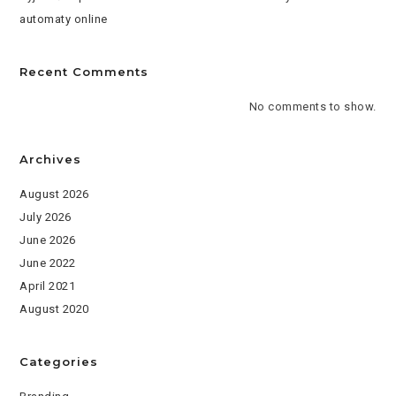
automaty online
Recent Comments
No comments to show.
Archives
August 2026
July 2026
June 2026
June 2022
April 2021
August 2020
Categories