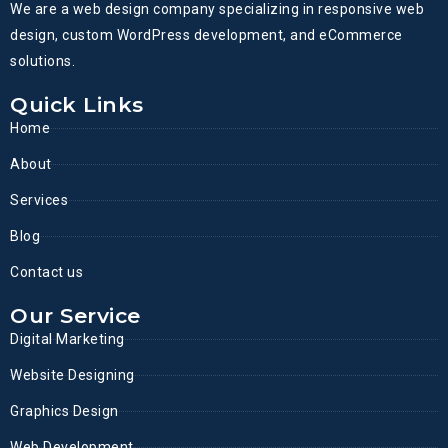
We are a web design company specializing in responsive web
design, custom WordPress development, and eCommerce
solutions.
Quick Links
Home
About
Services
Blog
Contact us
Our Service
Digital Marketing
Website Designing
Graphics Design
Web Development