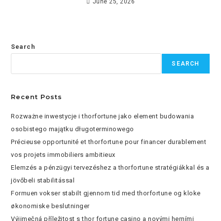
June 25, 2026
Search
SEARCH
Recent Posts
Rozważne inwestycje i thorfortune jako element budowania
osobistego majątku długoterminowego
Précieuse opportunité et thorfortune pour financer durablement
vos projets immobiliers ambitieux
Elemzés a pénzügyi tervezéshez a thorfortune stratégiákkal és a
jövőbeli stabilitással
Formuen vokser stabilt gjennom tid med thorfortune og kloke
økonomiske beslutninger
Výjimečná příležitost s thor fortune casino a novými herními