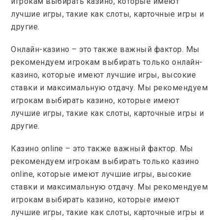
игрокам выбирать казино, которые имеют
лучшие игры, такие как слоты, карточные игры и
другие.
Онлайн-казино – это также важный фактор. Мы
рекомендуем игрокам выбирать только онлайн-
казино, которые имеют лучшие игры, высокие
ставки и максимальную отдачу. Мы рекомендуем
игрокам выбирать казино, которые имеют
лучшие игры, такие как слоты, карточные игры и
другие.
Казино online – это также важный фактор. Мы
рекомендуем игрокам выбирать только казино
online, которые имеют лучшие игры, высокие
ставки и максимальную отдачу. Мы рекомендуем
игрокам выбирать казино, которые имеют
лучшие игры, такие как слоты, карточные игры и