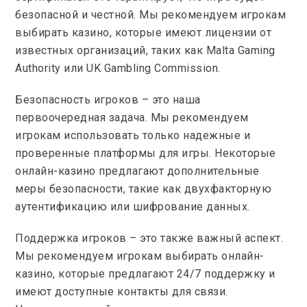
безопасной и честной. Мы рекомендуем игрокам
выбирать казино, которые имеют лицензии от
известных организаций, таких как Malta Gaming
Authority или UK Gambling Commission.
Безопасность игроков – это наша
первоочередная задача. Мы рекомендуем
игрокам использовать только надежные и
проверенные платформы для игры. Некоторые
онлайн-казино предлагают дополнительные
меры безопасности, такие как двухфакторную
аутентификацию или шифрование данных.
Поддержка игроков – это также важный аспект.
Мы рекомендуем игрокам выбирать онлайн-
казино, которые предлагают 24/7 поддержку и
имеют доступные контакты для связи.