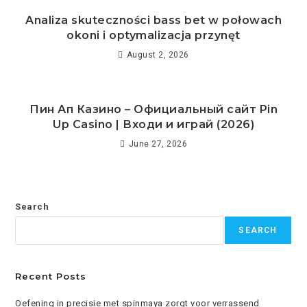
Analiza skuteczności bass bet w połowach
okoni i optymalizacja przynęt
August 2, 2026
Пин Ап Казино – Официальный сайт Pin
Up Casino | Входи и играй (2026)
June 27, 2026
Search
SEARCH
Recent Posts
Oefening in precisie met spinmaya zorgt voor verrassend