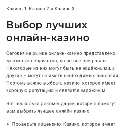
Казино 1, Казино 2 и Казино 3.
Выбор лучших
онлайн-казино
Сегодня на рынке онлайн-казино представлено
множество вариантов, но не все они равны.
Некоторые из них могут быть не надёжными, а
другие – могут не иметь необходимых лицензий.
Поэтому важно выбрать казино, которое имеет
хорошую репутацию и является надёжным.
Вот несколько рекомендаций, которые помогут
вам выбрать лучшее онлайн-казино:
Проверьте лицензию. Казино, которое имеет