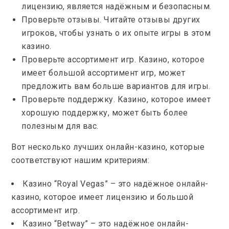
лицензию, является надёжным и безопасным.
Проверьте отзывы. Читайте отзывы других
игроков, чтобы узнать о их опыте игры в этом
казино.
Проверьте ассортимент игр. Казино, которое
имеет большой ассортимент игр, может
предложить вам больше вариантов для игры.
Проверьте поддержку. Казино, которое имеет
хорошую поддержку, может быть более
полезным для вас.
Вот несколько лучших онлайн-казино, которые
соответствуют нашим критериям:
Казино “Royal Vegas” – это надёжное онлайн-
казино, которое имеет лицензию и большой
ассортимент игр.
Казино “Betway” – это надёжное онлайн-