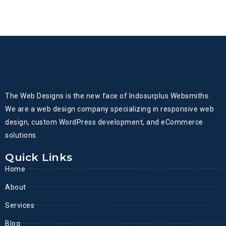
The Web Designs is the new face of Indosurplus Websmiths.
We are a web design company specializing in responsive web
design, custom WordPress development, and eCommerce
solutions.
Quick Links
Home
About
Services
Blog