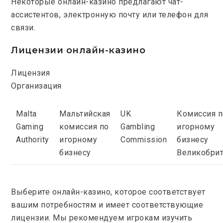
Некоторые онлайн-казино предлагают чат-
ассистентов, электронную почту или телефон для
связи.
Лицензии онлайн-казино
Лицензия
Организация
Malta
Мальтийская
UK
Комиссия п
Gaming
комиссия по
Gambling
игорному
Authority
игорному
Commission
бизнесу
бизнесу
Великобри
Выберите онлайн-казино, которое соответствует
вашим потребностям и имеет соответствующие
лицензии. Мы рекомендуем игрокам изучить