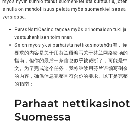
myös hyvin kunnioittanut suomenkielistä kulttuuria, joten
sinulla on mahdollisuus pelata myös suomenkielisessä
versiossa.
ParasNettiCasino tarjoaa myös erinomaisen tuki ja
vastuuhenkisen toiminnan.
Se on myös yksi parhaista nettikasinotehdัส海，你
要求的内容是关于用芬兰语编写关于芬兰网络赌场的
指南，但你的最后一条信息似乎被截断了，可能是中
文。为了完成这个任务，我将继续用芬兰语编写剩余
的内容，确保信息完整且符合你的要求。以下是完整
的指南：
Parhaat nettikasinot
Suomessa