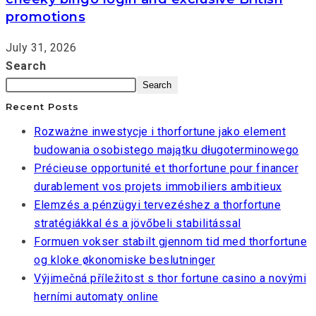
promotions
July 31, 2026
Search
Search
Recent Posts
Rozważne inwestycje i thorfortune jako element
budowania osobistego majątku długoterminowego
Précieuse opportunité et thorfortune pour financer
durablement vos projets immobiliers ambitieux
Elemzés a pénzügyi tervezéshez a thorfortune
stratégiákkal és a jövőbeli stabilitással
Formuen vokser stabilt gjennom tid med thorfortune
og kloke økonomiske beslutninger
Výjimečná příležitost s thor fortune casino a novými
herními automaty online