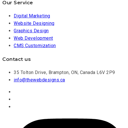
Our Service
Digital Marketing
Website Designing
Graphics Design
Web Development
CMS Customization
Contact us
35 Tolton Drive, Brampton, ON, Canada L6V 2P9
info@thewebdesigns.ca