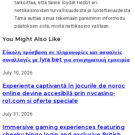
tarkoittaa, että tänne löydät tiedot eri
nettikasinoiden turvallisuudesta ja luotettavuudesta.
Tämä auttaa sinua tekemään paremmin informoitu
päätöksen siitä, mistä nettikasino valitaan.
You Might Also Like
Εύκολη πρόσβαση σε πληροφορίες και ασφαλείς
συναλλαγές με lyra bet για στοιχηματική εμπειρία
July 10, 2026
Experiența captivantă în jocurile de noroc
online devine accesibilă prin nvcasino-
ro1.com și oferte speciale
July 31, 2026
Immersive gaming experiences featuring
cheeky bingo login and exclusive British