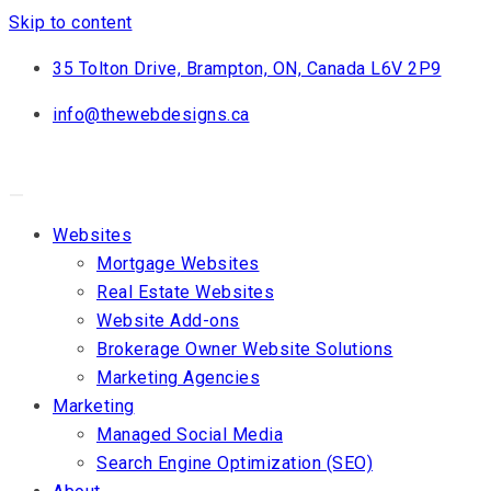
Skip to content
35 Tolton Drive, Brampton, ON, Canada L6V 2P9
info@thewebdesigns.ca
Websites
Mortgage Websites
Real Estate Websites
Website Add-ons
Brokerage Owner Website Solutions
Marketing Agencies
Marketing
Managed Social Media
Search Engine Optimization (SEO)