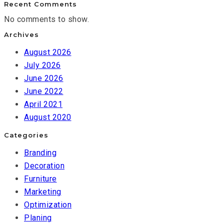
Recent Comments
No comments to show.
Archives
August 2026
July 2026
June 2026
June 2022
April 2021
August 2020
Categories
Branding
Decoration
Furniture
Marketing
Optimization
Planing