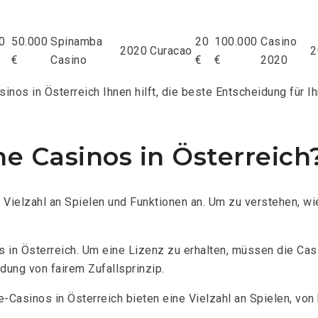
0
50.000
Spinamba
20
100.000
Casino
2020
Curacao
2
€
Casino
€
€
2020
os in Österreich Ihnen hilft, die beste Entscheidung für Ihr
e Casinos in Österreich
e Vielzahl an Spielen und Funktionen an. Um zu verstehen, wi
nos in Österreich. Um eine Lizenz zu erhalten, müssen die C
dung von fairem Zufallsprinzip.
ne-Casinos in Österreich bieten eine Vielzahl an Spielen, vo