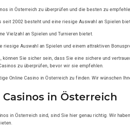
nos in Österreich zu überprüfen und die besten zu empfehle
s seit 2002 besteht und eine riesige Auswahl an Spielen biet
ne Vielzahl an Spielen und Turnieren bietet.
ne riesige Auswahl an Spielen und einem attraktiven Bonusp
, können Sie sicher sein, dass Sie eine sichere und vertrau
Casinos zu überprüfen, bevor wir sie empfehlen.
htige Online Casino in Österreich zu finden. Wir wünschen Ihn
 Casinos in Österreich
s in Österreich sind, sind Sie hier genau richtig. Wir haben
ieten.