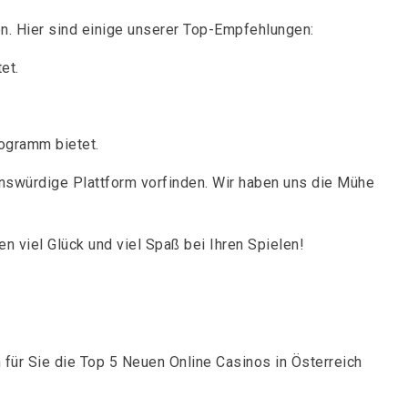
n. Hier sind einige unserer Top-Empfehlungen:
et.
rogramm bietet.
enswürdige Plattform vorfinden. Wir haben uns die Mühe
en viel Glück und viel Spaß bei Ihren Spielen!
 für Sie die Top 5 Neuen Online Casinos in Österreich