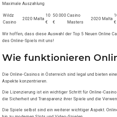
Maximale Auszahlung
Wildz
10
50.000
Casino
1
2020
Malta
2020
Malta
Casino
€
€
Masters
€
Wir hoffen, dass diese Auswahl der Top 5 Neuen Online Casin
des Online-Spiels mit uns!
Wie funktionieren Onlin
Die Online-Casinos in Österreich sind legal und bieten ein
Aspekte konzentrieren.
Die Lizenzierung ist ein wichtiger Schritt für Online-Casi
die Sicherheit und Transparenz ihrer Spiele und die Verwen
Die Spiele selbst sind ein weiterer wichtiger Aspekt. Onli
hin zu modernen Slots und Video-Spielen.