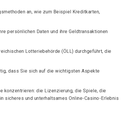
ngsmethoden an, wie zum Beispiel Kreditkarten,
ihre persönlichen Daten und ihre Geldtransaktionen
reichischen Lotteriebehörde (ÖLL) durchgeführt, die
htig, dass Sie sich auf die wichtigsten Aspekte
e konzentrieren: die Lizenzierung, die Spiele, die
ein sicheres und unterhaltsames Online-Casino-Erlebnis