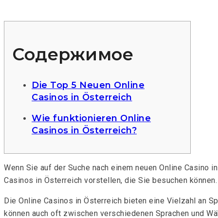
Содержимое
Die Top 5 Neuen Online
Casinos in Österreich
Wie funktionieren Online
Casinos in Österreich?
Wenn Sie auf der Suche nach einem neuen Online Casino in 
Casinos in Österreich vorstellen, die Sie besuchen können.
Die Online Casinos in Österreich bieten eine Vielzahl an S
können auch oft zwischen verschiedenen Sprachen und Währ