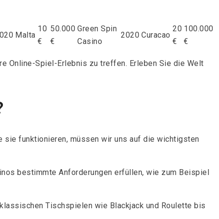
10
50.000
Green Spin
20
100.000
020
Malta
2020
Curacao
€
€
Casino
€
€
e Online-Spiel-Erlebnis zu treffen. Erleben Sie die Welt
?
e sie funktionieren, müssen wir uns auf die wichtigsten
asinos bestimmte Anforderungen erfüllen, wie zum Beispiel
n klassischen Tischspielen wie Blackjack und Roulette bis