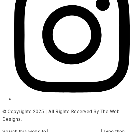
© Copyrights 2025 | All Rights Reserved By The Web
Designs.
Search this website
Type then