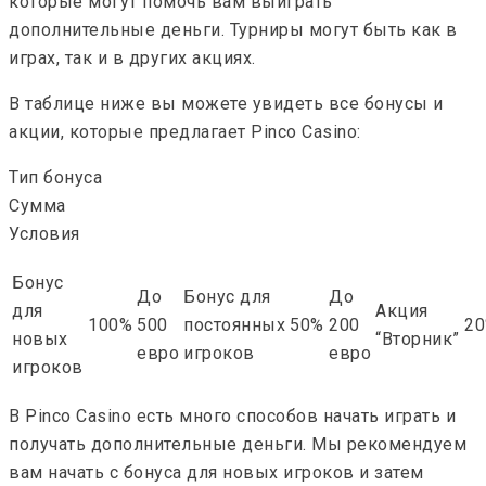
которые могут помочь вам выиграть
дополнительные деньги. Турниры могут быть как в
играх, так и в других акциях.
В таблице ниже вы можете увидеть все бонусы и
акции, которые предлагает Pinco Casino:
Тип бонуса
Сумма
Условия
Бонус
До
Бонус для
До
для
Акция
100%
500
постоянных
50%
200
2
новых
“Вторник”
евро
игроков
евро
игроков
В Pinco Casino есть много способов начать играть и
получать дополнительные деньги. Мы рекомендуем
вам начать с бонуса для новых игроков и затем