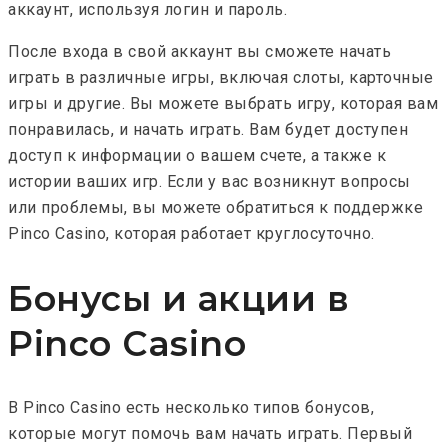
аккаунт, используя логин и пароль.
После входа в свой аккаунт вы сможете начать
играть в различные игры, включая слоты, карточные
игры и другие. Вы можете выбрать игру, которая вам
понравилась, и начать играть. Вам будет доступен
доступ к информации о вашем счете, а также к
истории ваших игр. Если у вас возникнут вопросы
или проблемы, вы можете обратиться к поддержке
Pinco Casino, которая работает круглосуточно.
Бонусы и акции в
Pinco Casino
В Pinco Casino есть несколько типов бонусов,
которые могут помочь вам начать играть. Первый