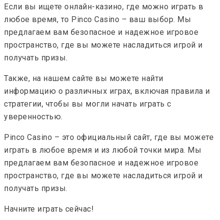
Если вы ищете онлайн-казино, где можно играть в
любое время, то Pinco Casino – ваш выбор. Мы
предлагаем вам безопасное и надежное игровое
пространство, где вы можете насладиться игрой и
получать призы.
Также, на нашем сайте вы можете найти
информацию о различных играх, включая правила и
стратегии, чтобы вы могли начать играть с
уверенностью.
Pinco Casino – это официальный сайт, где вы можете
играть в любое время и из любой точки мира. Мы
предлагаем вам безопасное и надежное игровое
пространство, где вы можете насладиться игрой и
получать призы.
Начните играть сейчас!