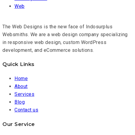
Web
The Web Designs is the new face of Indosurplus
Websmiths. We are a web design company specializing
in responsive web design, custom WordPress
development, and eCommerce solutions.
Quick Links
Home
About
Services
Blog
Contact us
Our Service