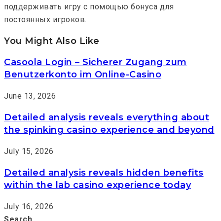
поддерживать игру с помощью бонуса для
постоянных игроков.
You Might Also Like
Casoola Login – Sicherer Zugang zum
Benutzerkonto im Online-Casino
June 13, 2026
Detailed analysis reveals everything about
the spinking casino experience and beyond
July 15, 2026
Detailed analysis reveals hidden benefits
within the lab casino experience today
July 16, 2026
Search