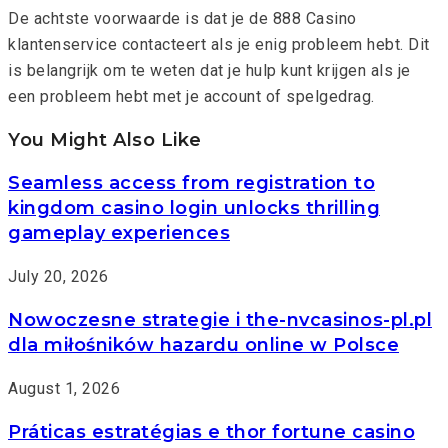
De achtste voorwaarde is dat je de 888 Casino
klantenservice contacteert als je enig probleem hebt. Dit
is belangrijk om te weten dat je hulp kunt krijgen als je
een probleem hebt met je account of spelgedrag.
You Might Also Like
Seamless access from registration to
kingdom casino login unlocks thrilling
gameplay experiences
July 20, 2026
Nowoczesne strategie i the-nvcasinos-pl.pl
dla miłośników hazardu online w Polsce
August 1, 2026
Práticas estratégias e thor fortune casino