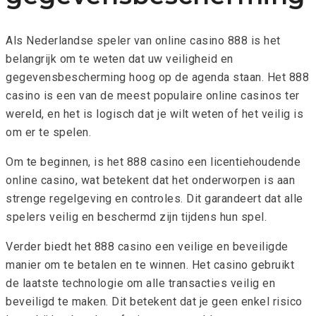
Als Nederlandse speler van online casino 888 is het
belangrijk om te weten dat uw veiligheid en
gegevensbescherming hoog op de agenda staan. Het 888
casino is een van de meest populaire online casinos ter
wereld, en het is logisch dat je wilt weten of het veilig is
om er te spelen.
Om te beginnen, is het 888 casino een licentiehoudende
online casino, wat betekent dat het onderworpen is aan
strenge regelgeving en controles. Dit garandeert dat alle
spelers veilig en beschermd zijn tijdens hun spel.
Verder biedt het 888 casino een veilige en beveiligde
manier om te betalen en te winnen. Het casino gebruikt
de laatste technologie om alle transacties veilig en
beveiligd te maken. Dit betekent dat je geen enkel risico