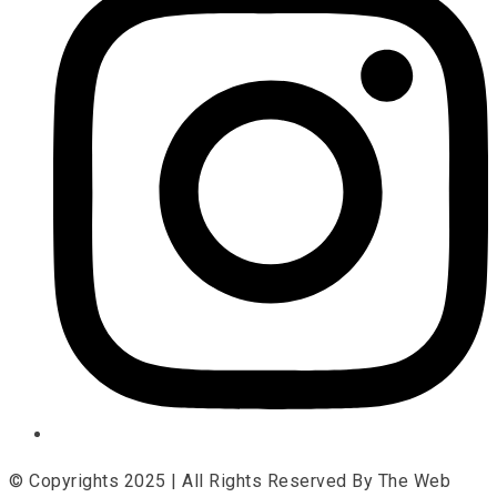
© Copyrights 2025 | All Rights Reserved By The Web