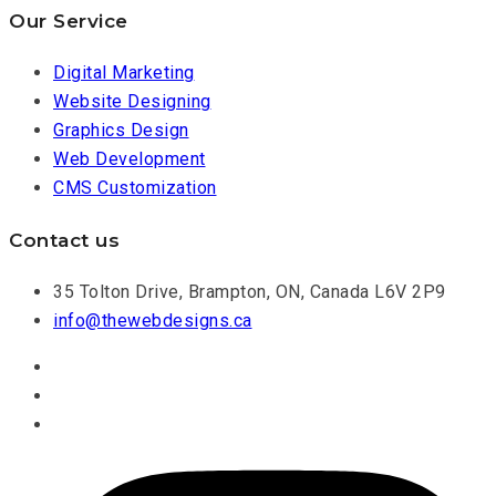
Our Service
Digital Marketing
Website Designing
Graphics Design
Web Development
CMS Customization
Contact us
35 Tolton Drive, Brampton, ON, Canada L6V 2P9
info@thewebdesigns.ca