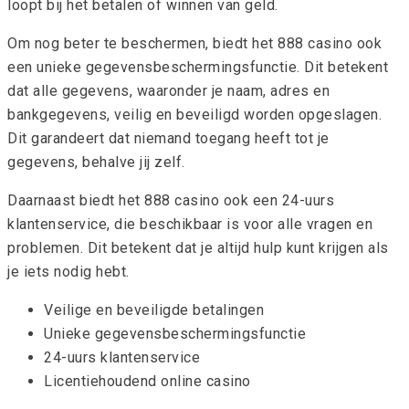
loopt bij het betalen of winnen van geld.
Om nog beter te beschermen, biedt het 888 casino ook
een unieke gegevensbeschermingsfunctie. Dit betekent
dat alle gegevens, waaronder je naam, adres en
bankgegevens, veilig en beveiligd worden opgeslagen.
Dit garandeert dat niemand toegang heeft tot je
gegevens, behalve jij zelf.
Daarnaast biedt het 888 casino ook een 24-uurs
klantenservice, die beschikbaar is voor alle vragen en
problemen. Dit betekent dat je altijd hulp kunt krijgen als
je iets nodig hebt.
Veilige en beveiligde betalingen
Unieke gegevensbeschermingsfunctie
24-uurs klantenservice
Licentiehoudend online casino