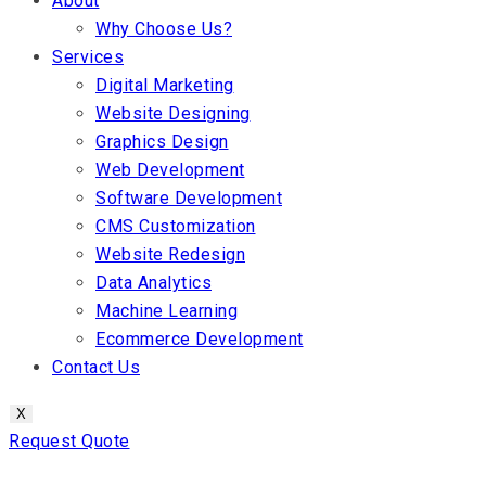
About
Why Choose Us?
Services
Digital Marketing
Website Designing
Graphics Design
Web Development
Software Development
CMS Customization
Website Redesign
Data Analytics
Machine Learning
Ecommerce Development
Contact Us
X
Request Quote