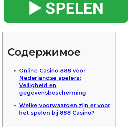
▶️ SPELEN
Содержимое
Online Casino 888 voor
Nederlandse spelers:
Veiligheid en
gegevensbescherming
Welke voorwaarden zijn er voor
het spelen bij 888 Casino?