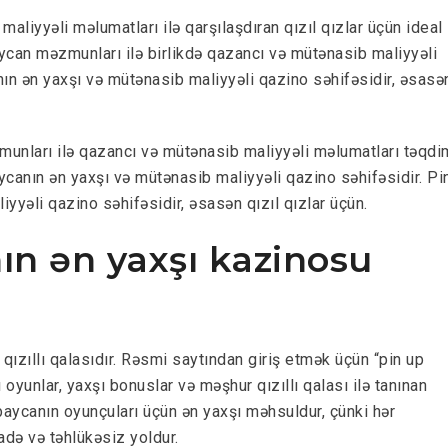
liyyəli məlumatları ilə qarşılaşdıran qızıl qızlar üçün ideal
aycan məzmunları ilə birlikdə qazancı və mütənasib maliyyəli
ın ən yaxşı və mütənasib maliyyəli qazino səhifəsidir, əsasə
nları ilə qazancı və mütənasib maliyyəli məlumatları təqdi
ycanın ən yaxşı və mütənasib maliyyəli qazino səhifəsidir. Pi
yəli qazino səhifəsidir, əsasən qızıl qızlar üçün.
ın ən yaxşı kazinosu
ızıllı qalasıdır. Rəsmi saytından giriş etmək üçün “pin up
 oyunlar, yaxşı bonuslar və məşhur qızıllı qalası ilə tanınan
baycanın oyunçuları üçün ən yaxşı məhsuldur, çünki hər
ə və təhlükəsiz yoldur.