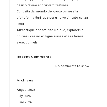
casino review and vibrant features
Curiosità dal mondo del gioco online alla
piattaforma 5gringos per un divertimento senza
limiti
Authentique opportunité ludique, explorez le
nouveau casino en ligne suisse et ses bonus
exceptionnels
Recent Comments
No comments to show.
Archives
August 2026
July 2026
June 2026