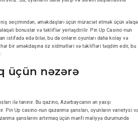
geniş seçimindən, əməkdaşları üçün müraciət etmək üçün əlaqə
əlaqəli bonuslar və təkliflər yerləşdirilir. Pin Up Casino-nun
n istifadə edə bilər, bu da onların oyunları daha kolay və
ər bir əməkdaşına öz xidmətləri və təklifləri təqdim edir, bu
.
q üçün nəzərə
arı ilə tanınır. Bu qazino, Azərbaycanın ən yaxşı
dır. Pin Up casino-nun qazanma şansları, oyunların varietysi v
qazanma şanslarını artırmaq üçün mənfi maliyyə durumunda