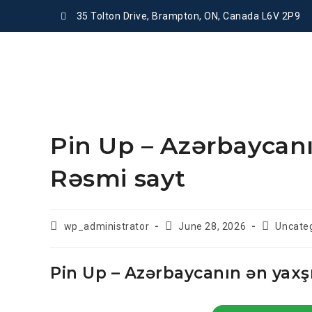
35 Tolton Drive, Brampton, ON, Canada L6V 2P9
Pin Up – Azərbaycanı
Rəsmi sayt
wp_administrator
June 28, 2026
Uncate
Pin Up – Azərbaycanın ən yaxşı