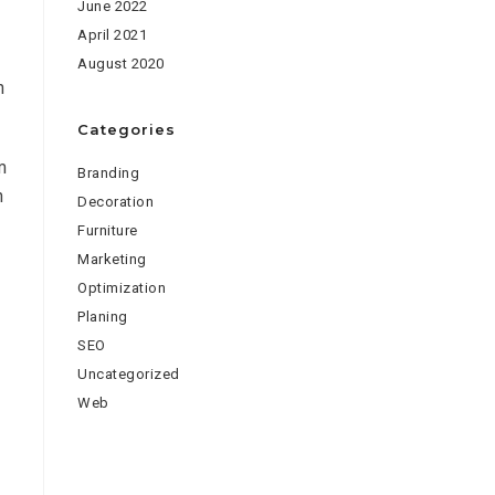
June 2022
April 2021
August 2020
n
Categories
m
Branding
n
Decoration
Furniture
Marketing
Optimization
Planing
SEO
Uncategorized
Web