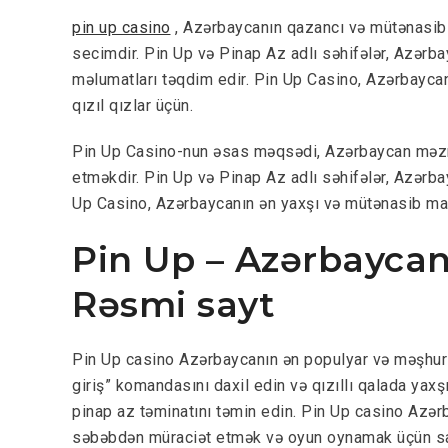
pin up casino
, Azərbaycanın qazancı və mütənasib ma
secimdir. Pin Up və Pinap Az adlı səhifələr, Azərb
məlumatları təqdim edir. Pin Up Casino, Azərbaycan
qızıl qızlar üçün.
Pin Up Casino-nun əsas məqsədi, Azərbaycan məzmu
etməkdir. Pin Up və Pinap Az adlı səhifələr, Azərba
Up Casino, Azərbaycanın ən yaxşı və mütənasib maliy
Pin Up – Azərbaycan
Rəsmi sayt
Pin Up casino Azərbaycanın ən populyar və məşhur q
giriş” komandasını daxil edin və qızıllı qalada yaxşı
pinap az təminatını təmin edin. Pin Up casino Azər
səbəbdən müraciət etmək və oyun oynamak üçün sad