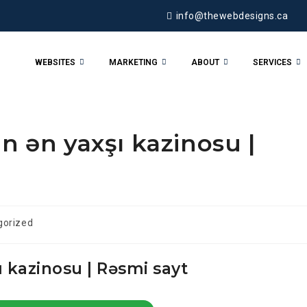
info@thewebdesigns.ca
WEBSITES
MARKETING
ABOUT
SERVICES
n ən yaxşı kazinosu |
gorized
 kazinosu | Rəsmi sayt