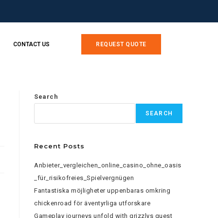
CONTACT US
REQUEST QUOTE
Search
SEARCH
Recent Posts
Anbieter_vergleichen_online_casino_ohne_oasis
_für_risikofreies_Spielvergnügen
Fantastiska möjligheter uppenbaras omkring
chickenroad för äventyrliga utforskare
Gameplay journeys unfold with grizzlys quest