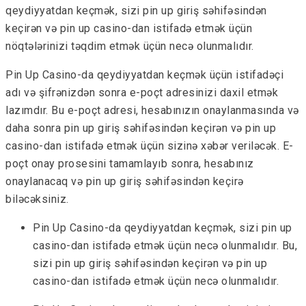
qeydiyyatdan keçmək, sizi pin up giriş səhifəsindən
keçirən və pin up casino-dan istifadə etmək üçün
nöqtələrinizi təqdim etmək üçün necə olunmalıdır.
Pin Up Casino-da qeydiyyatdan keçmək üçün istifadəçi
adı və şifrənizdən sonra e-poçt adresinizi daxil etmək
lazımdır. Bu e-poçt adresi, hesabınızın onaylanmasında və
daha sonra pin up giriş səhifəsindən keçirən və pin up
casino-dan istifadə etmək üçün sizinə xəbər veriləcək. E-
poçt onay prosesini tamamlayıb sonra, hesabınız
onaylanacaq və pin up giriş səhifəsindən keçirə
biləcəksiniz.
Pin Up Casino-da qeydiyyatdan keçmək, sizi pin up
casino-dan istifadə etmək üçün necə olunmalıdır. Bu,
sizi pin up giriş səhifəsindən keçirən və pin up
casino-dan istifadə etmək üçün necə olunmalıdır.