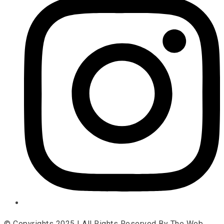
© Copyrights 2025 | All Rights Reserved By The Web