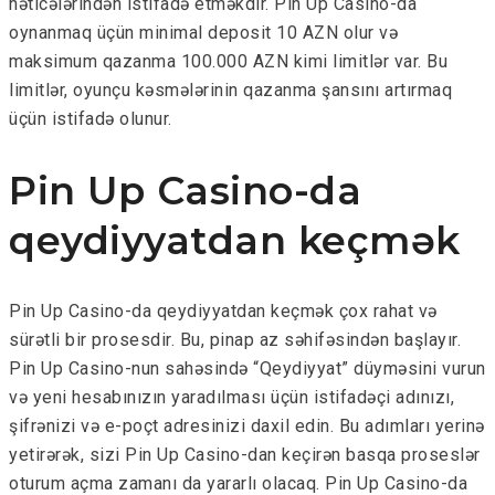
nəticələrindən istifadə etməkdir. Pin Up Casino-da
oynanmaq üçün minimal deposit 10 AZN olur və
maksimum qazanma 100.000 AZN kimi limitlər var. Bu
limitlər, oyunçu kəsmələrinin qazanma şansını artırmaq
üçün istifadə olunur.
Pin Up Casino-da
qeydiyyatdan keçmək
Pin Up Casino-da qeydiyyatdan keçmək çox rahat və
sürətli bir prosesdir. Bu, pinap az səhifəsindən başlayır.
Pin Up Casino-nun sahəsində “Qeydiyyat” düyməsini vurun
və yeni hesabınızın yaradılması üçün istifadəçi adınızı,
şifrənizi və e-poçt adresinizi daxil edin. Bu adımları yerinə
yetirərək, sizi Pin Up Casino-dan keçirən basqa proseslər
oturum açma zamanı da yararlı olacaq. Pin Up Casino-da