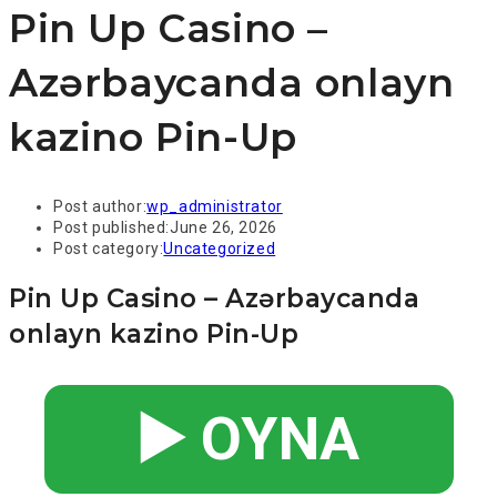
Pin Up Casino –
Azərbaycanda onlayn
kazino Pin-Up
Post author:
wp_administrator
Post published:
June 26, 2026
Post category:
Uncategorized
Pin Up Casino – Azərbaycanda
onlayn kazino Pin-Up
▶️ OYNA