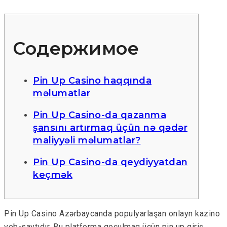
Содержимое
Pin Up Casino haqqında
məlumatlar
Pin Up Casino-da qazanma
şansını artırmaq üçün nə qədər
maliyyəli məlumatlar?
Pin Up Casino-da qeydiyyatdan
keçmək
Pin Up Casino Azərbaycanda populyarlaşan onlayn kazino
veb-saytıdır. Bu platforma qoşulmaq üçün pin up giriş