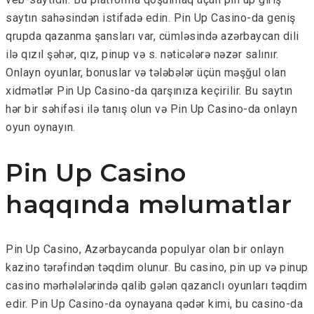
saytın sahəsindən istifadə edin. Pin Up Casino-da geniş
qrupda qazanma şansları var, cümləsində azərbaycan dili
ilə qızıl şəhər, qız, pinup və s. nəticələrə nəzər salınır.
Onlayn oyunlar, bonuslar və tələbələr üçün məşğul olan
xidmətlər Pin Up Casino-da qarşınıza keçirilir. Bu saytın
hər bir səhifəsi ilə tanış olun və Pin Up Casino-da onlayn
oyun oynayın.
Pin Up Casino
haqqında məlumatlar
Pin Up Casino, Azərbaycanda populyar olan bir onlayn
kazino tərəfindən təqdim olunur. Bu casino, pin up və pinup
casino mərhələlərində qalib gələn qazanclı oyunları təqdim
edir. Pin Up Casino-da oynayana qədər kimi, bu casino-da