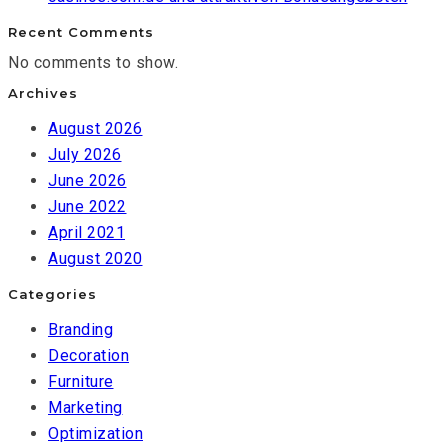
Recent Comments
No comments to show.
Archives
August 2026
July 2026
June 2026
June 2022
April 2021
August 2020
Categories
Branding
Decoration
Furniture
Marketing
Optimization