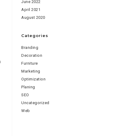
June 2022
April 2021
August 2020
Categories
Branding
Decoration
a
Furniture
Marketing
Optimization
Planing
SEO
Uncategorized
Web