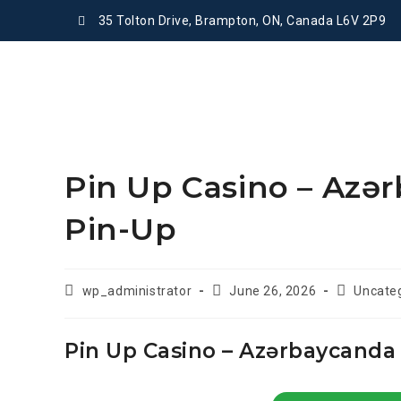
35 Tolton Drive, Brampton, ON, Canada L6V 2P9
Pin Up Casino – Azə
Pin-Up
wp_administrator
June 26, 2026
Uncate
Pin Up Casino – Azərbaycanda