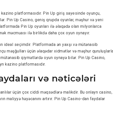
kazino platformasıdır. Pin Up giriş sayesinde oyunçu,
lər. Pin Up Casino, geniş qrupda oyunlar, məşhur və yeni
platformada Pin Up oyunları ilə əlaqədə olan milyonlarca
mək məcmuası ilə birlikdə daha çox oyun oynayır.
n ideal seçimdir. Platformada ən yaxşı və mütənasib
unçu məşğulları üçün əlaqədar xidmətlər və məşhur quruluşlarl
və mütənasib qiymətlərdə oyun oynayə bilər. Pin Up Casino,
yn kazino platformasıdır.
ydaları və nəticələri
anlılar üçün çox ciddi məqsədlərə malikdir. Bu onlayn casino,
rın maliyyə həyəcanını artırır. Pin Up Casino-dan faydalar