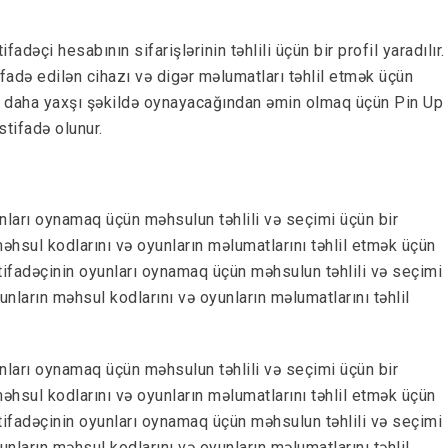
əçi hesabının sifarişlərinin təhlili üçün bir profil yaradılır.
fadə edilən cihazı və digər məlumatları təhlil etmək üçün
arı daha yaxşı şəkildə oynayacağından əmin olmaq üçün Pin Up
stifadə olunur.
nları oynamaq üçün məhsulun təhlili və seçimi üçün bir
əhsul kodlarını və oyunların məlumatlarını təhlil etmək üçün
stifadəçinin oyunları oynamaq üçün məhsulun təhlili və seçimi
nların məhsul kodlarını və oyunların məlumatlarını təhlil
nları oynamaq üçün məhsulun təhlili və seçimi üçün bir
əhsul kodlarını və oyunların məlumatlarını təhlil etmək üçün
stifadəçinin oyunları oynamaq üçün məhsulun təhlili və seçimi
nların məhsul kodlarını və oyunların məlumatlarını təhlil