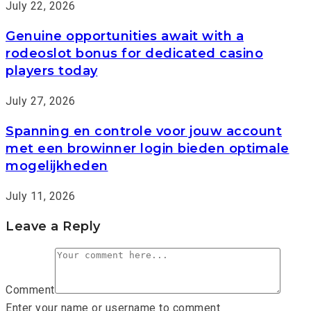
July 22, 2026
Genuine opportunities await with a
rodeoslot bonus for dedicated casino
players today
July 27, 2026
Spanning en controle voor jouw account
met een browinner login bieden optimale
mogelijkheden
July 11, 2026
Leave a Reply
Comment
Enter your name or username to comment