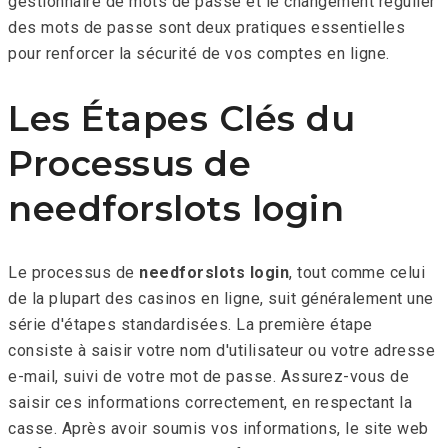
gestionnaire de mots de passe et le changement régulier
des mots de passe sont deux pratiques essentielles
pour renforcer la sécurité de vos comptes en ligne.
Les Étapes Clés du
Processus de
needforslots login
Le processus de
needforslots login
, tout comme celui
de la plupart des casinos en ligne, suit généralement une
série d'étapes standardisées. La première étape
consiste à saisir votre nom d'utilisateur ou votre adresse
e-mail, suivi de votre mot de passe. Assurez-vous de
saisir ces informations correctement, en respectant la
casse. Après avoir soumis vos informations, le site web