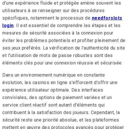
d'une expérience fluide et protégée amène souvent les
utilisateurs à se renseigner sur des procédures
spécifiques, notamment le processus de
needforslots
login
. Il est essentiel de comprendre les étapes et les
mesures de sécurité associées à la connexion pour
éviter les problèmes potentiels et profiter pleinement de
ses jeux préférés. La vérification de l'authenticité du site
et l'utilisation de mots de passe robustes sont des
éléments clés pour une connexion réussie et sécurisée.
Dans un environnement numérique en constante
évolution, les casinos en ligne s'efforcent d'offrir une
expérience utilisateur optimale. Des interfaces
conviviales, des options de paiement variées et un
service client réactif sont autant d'éléments qui
contribuent à la satisfaction des joueurs. Cependant, la
sécurité reste une priorité absolue, et les plateformes
mettent en œuvre des protocoles avancés pour protéger