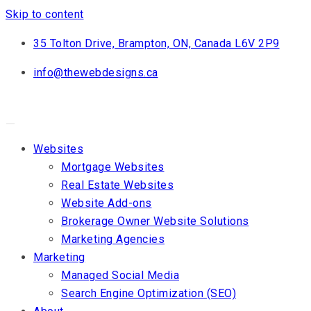
Skip to content
35 Tolton Drive, Brampton, ON, Canada L6V 2P9
info@thewebdesigns.ca
Websites
Mortgage Websites
Real Estate Websites
Website Add-ons
Brokerage Owner Website Solutions
Marketing Agencies
Marketing
Managed Social Media
Search Engine Optimization (SEO)