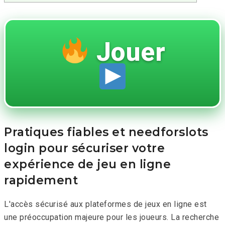
Jouer
Pratiques fiables et needforslots
login pour sécuriser votre
expérience de jeu en ligne
rapidement
L'accès sécurisé aux plateformes de jeux en ligne est
une préoccupation majeure pour les joueurs. La recherche