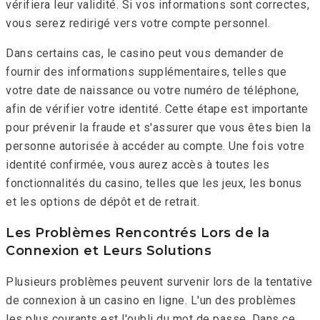
vérifiera leur validité. Si vos informations sont correctes,
vous serez redirigé vers votre compte personnel.
Dans certains cas, le casino peut vous demander de
fournir des informations supplémentaires, telles que
votre date de naissance ou votre numéro de téléphone,
afin de vérifier votre identité. Cette étape est importante
pour prévenir la fraude et s'assurer que vous êtes bien la
personne autorisée à accéder au compte. Une fois votre
identité confirmée, vous aurez accès à toutes les
fonctionnalités du casino, telles que les jeux, les bonus
et les options de dépôt et de retrait.
Les Problèmes Rencontrés Lors de la
Connexion et Leurs Solutions
Plusieurs problèmes peuvent survenir lors de la tentative
de connexion à un casino en ligne. L'un des problèmes
les plus courants est l'oubli du mot de passe. Dans ce