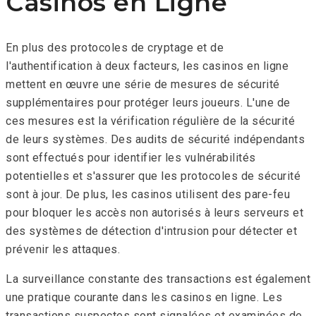
Casinos en Ligne
En plus des protocoles de cryptage et de
l'authentification à deux facteurs, les casinos en ligne
mettent en œuvre une série de mesures de sécurité
supplémentaires pour protéger leurs joueurs. L'une de
ces mesures est la vérification régulière de la sécurité
de leurs systèmes. Des audits de sécurité indépendants
sont effectués pour identifier les vulnérabilités
potentielles et s'assurer que les protocoles de sécurité
sont à jour. De plus, les casinos utilisent des pare-feu
pour bloquer les accès non autorisés à leurs serveurs et
des systèmes de détection d'intrusion pour détecter et
prévenir les attaques.
La surveillance constante des transactions est également
une pratique courante dans les casinos en ligne. Les
transactions suspectes sont signalées et examinées de