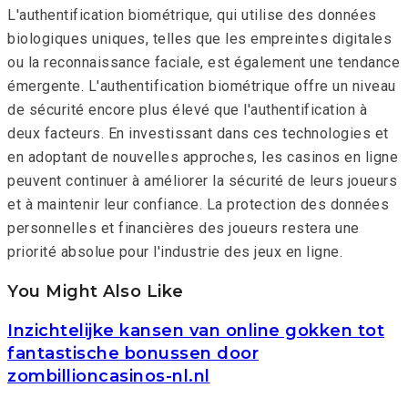
L'authentification biométrique, qui utilise des données
biologiques uniques, telles que les empreintes digitales
ou la reconnaissance faciale, est également une tendance
émergente. L'authentification biométrique offre un niveau
de sécurité encore plus élevé que l'authentification à
deux facteurs. En investissant dans ces technologies et
en adoptant de nouvelles approches, les casinos en ligne
peuvent continuer à améliorer la sécurité de leurs joueurs
et à maintenir leur confiance. La protection des données
personnelles et financières des joueurs restera une
priorité absolue pour l'industrie des jeux en ligne.
You Might Also Like
Inzichtelijke kansen van online gokken tot
fantastische bonussen door
zombillioncasinos-nl.nl