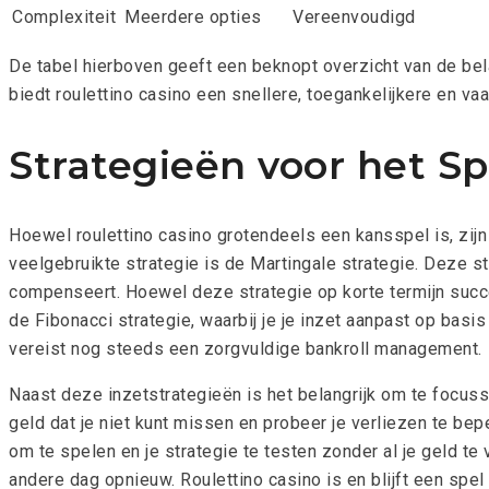
Complexiteit
Meerdere opties
Vereenvoudigd
De tabel hierboven geeft een beknopt overzicht van de bela
biedt roulettino casino een snellere, toegankelijkere en vaa
Strategieën voor het S
Hoewel roulettino casino grotendeels een kansspel is, zijn 
veelgebruikte strategie is de Martingale strategie. Deze stra
compenseert. Hoewel deze strategie op korte termijn succesv
de Fibonacci strategie, waarbij je je inzet aanpast op basis
vereist nog steeds een zorgvuldige bankroll management.
Naast deze inzetstrategieën is het belangrijk om te focus
geld dat je niet kunt missen en probeer je verliezen te bep
om te spelen en je strategie te testen zonder al je geld te
andere dag opnieuw. Roulettino casino is en blijft een spel 