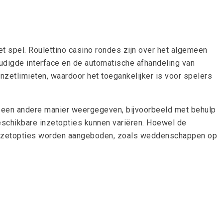
het spel. Roulettino casino rondes zijn over het algemeen
oudigde interface en de automatische afhandeling van
nzetlimieten, waardoor het toegankelijker is voor spelers
op een andere manier weergegeven, bijvoorbeeld met behulp
beschikbare inzetopties kunnen variëren. Hoewel de
 inzetopties worden aangeboden, zoals weddenschappen op