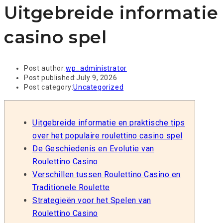
Uitgebreide informatie 
casino spel
Post author:
wp_administrator
Post published:
July 9, 2026
Post category:
Uncategorized
Uitgebreide informatie en praktische tips
over het populaire roulettino casino spel
De Geschiedenis en Evolutie van
Roulettino Casino
Verschillen tussen Roulettino Casino en
Traditionele Roulette
Strategieën voor het Spelen van
Roulettino Casino