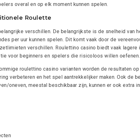
spelers overal en op elk moment kunnen spelen.
itionele Roulette
belangrijke verschillen. De belangrijkste is de snelheid van 
rondes per uur kunnen spelen. Dit komt vaak door de vereenv
limieten verschillen. Roulettino casino biedt vaak lagere i
ptie voor beginners en spelers die risicoloos willen oefenen.
n sommige roulettino casino varianten worden de resultaten 
aring verbeteren en het spel aantrekkelijker maken. Ook de 
en/oneven, meestal beschikbaar zijn, kunnen er ook extra
ecten