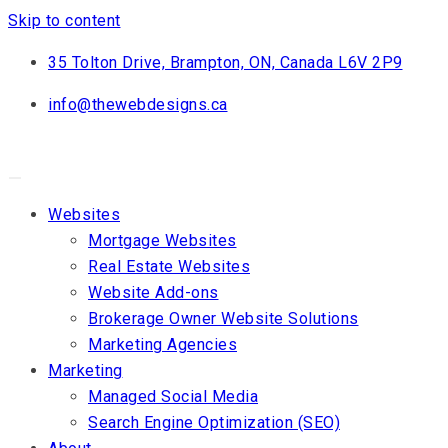
Skip to content
35 Tolton Drive, Brampton, ON, Canada L6V 2P9
info@thewebdesigns.ca
Websites
Mortgage Websites
Real Estate Websites
Website Add-ons
Brokerage Owner Website Solutions
Marketing Agencies
Marketing
Managed Social Media
Search Engine Optimization (SEO)