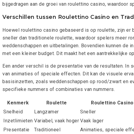
bijgedragen aan de groei van roulettino casino, waardoor 
Verschillen tussen Roulettino Casino en Trad
Hoewel roulettino casino gebaseerd is op roulette, zijn er 
sneller dan traditionele roulette, waardoor spelers meer 
weddenschappen en uitbetalingen. Bovendien kunnen de inzet
met een kleiner budget. Dit maakt het een aantrekkelijke o
Een ander verschil is de presentatie van de resultaten. I
van animaties of speciale effecten. Dit kan de visuele erv
basisinzetten, zoals weddenschappen op rood/zwart en ev
specifieke nummers of combinaties van nummers.
Kenmerk
Roulette
Roulettino Casino
Snelheid
Langzamer
Sneller
Inzetlimieten
Variabel, vaak hoger
Vaak lager
Presentatie
Traditioneel
Animaties, speciale eff