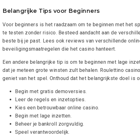
Belangrijke Tips voor Beginners
Voor beginners is het raadzaam om te beginnen met het spel
te testen zonder risico. Besteed aandacht aan de verschill
beste bij je past. Lees ook reviews van verschillende onli
beveiligingsmaatregelen die het casino hanteert.
Een andere belangrijke tip is om te beginnen met lage inze
dat je meteen grote winsten zult behalen. Roulettino casino 
geniet van het spel. Onthoud dat het belangrijkste doel is 
Begin met gratis demoversies.
Leer de regels en inzetopties.
Kies een betrouwbaar online casino.
Begin met lage inzetten.
Beheer je bankroll zorgvuldig.
Speel verantwoordelijk.