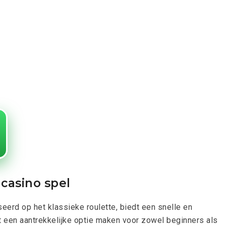
 casino spel
aseerd op het klassieke roulette, biedt een snelle en
ot een aantrekkelijke optie maken voor zowel beginners als