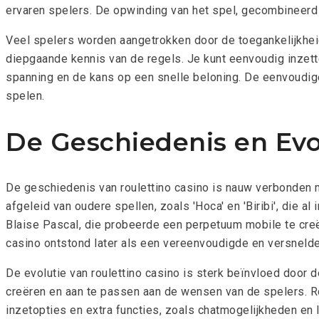
ervaren spelers. De opwinding van het spel, gecombineerd 
Veel spelers worden aangetrokken door de toegankelijkheid
diepgaande kennis van de regels. Je kunt eenvoudig inzett
spanning en de kans op een snelle beloning. De eenvoudige i
spelen.
De Geschiedenis en Evo
De geschiedenis van roulettino casino is nauw verbonden met
afgeleid van oudere spellen, zoals 'Hoca' en 'Biribi', die 
Blaise Pascal, die probeerde een perpetuum mobile te creër
casino ontstond later als een vereenvoudigde en versnelde 
De evolutie van roulettino casino is sterk beïnvloed door
creëren en aan te passen aan de wensen van de spelers. Rou
inzetopties en extra functies, zoals chatmogelijkheden en l