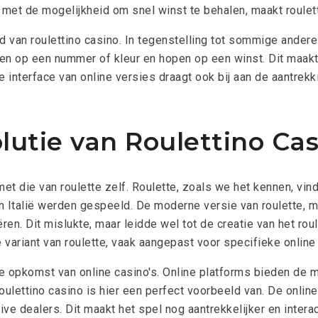
met de mogelijkheid om snel winst te behalen, maakt roulett
 van roulettino casino. In tegenstelling tot sommige andere
en op een nummer of kleur en hopen op een winst. Dit maakt
nterface van online versies draagt ​​ook bij aan de aantrekk
lutie van Roulettino Ca
 die van roulette zelf. Roulette, zoals we het kennen, vindt
al in Italië werden gespeeld. De moderne versie van roulette
en. Dit mislukte, maar leidde wel tot de creatie van het ro
variant van roulette, vaak aangepast voor specifieke online
 de opkomst van online casino's. Online platforms bieden de
lettino casino is hier een perfect voorbeeld van. De online
ive dealers. Dit maakt het spel nog aantrekkelijker en intera