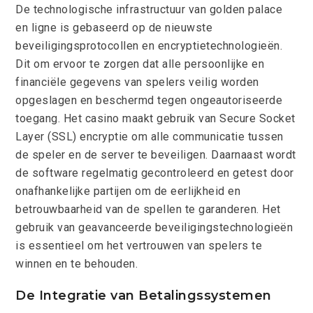
De technologische infrastructuur van golden palace
en ligne is gebaseerd op de nieuwste
beveiligingsprotocollen en encryptietechnologieën.
Dit om ervoor te zorgen dat alle persoonlijke en
financiële gegevens van spelers veilig worden
opgeslagen en beschermd tegen ongeautoriseerde
toegang. Het casino maakt gebruik van Secure Socket
Layer (SSL) encryptie om alle communicatie tussen
de speler en de server te beveiligen. Daarnaast wordt
de software regelmatig gecontroleerd en getest door
onafhankelijke partijen om de eerlijkheid en
betrouwbaarheid van de spellen te garanderen. Het
gebruik van geavanceerde beveiligingstechnologieën
is essentieel om het vertrouwen van spelers te
winnen en te behouden.
De Integratie van Betalingssystemen