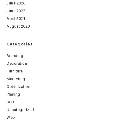
June 2026
June 2022
April 2021
August 2020
Categories
Branding
Decoration
Furniture
Marketing
Optimization
Planing
SEO
Uncategorized
Web