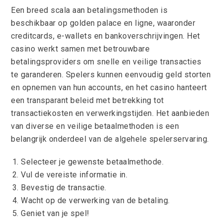
Een breed scala aan betalingsmethoden is
beschikbaar op golden palace en ligne, waaronder
creditcards, e-wallets en bankoverschrijvingen. Het
casino werkt samen met betrouwbare
betalingsproviders om snelle en veilige transacties
te garanderen. Spelers kunnen eenvoudig geld storten
en opnemen van hun accounts, en het casino hanteert
een transparant beleid met betrekking tot
transactiekosten en verwerkingstijden. Het aanbieden
van diverse en veilige betaalmethoden is een
belangrijk onderdeel van de algehele spelerservaring.
Selecteer je gewenste betaalmethode.
Vul de vereiste informatie in.
Bevestig de transactie.
Wacht op de verwerking van de betaling.
Geniet van je spel!