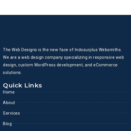
The Web Designs is the new face of Indosurplus Websmiths.
We are a web design company specializing in responsive web
design, custom WordPress development, and eCommerce
solutions.
Quick Links
Home
About
Services
Blog