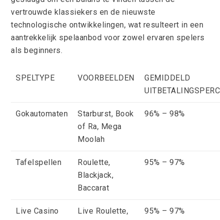
vertrouwde klassiekers en de nieuwste
technologische ontwikkelingen, wat resulteert in een
aantrekkelijk spelaanbod voor zowel ervaren spelers
als beginners.
SPELTYPE
VOORBEELDEN
GEMIDDELD
UITBETALINGSPER
Gokautomaten
Starburst, Book
96% – 98%
of Ra, Mega
Moolah
Tafelspellen
Roulette,
95% – 97%
Blackjack,
Baccarat
Live Casino
Live Roulette,
95% – 97%