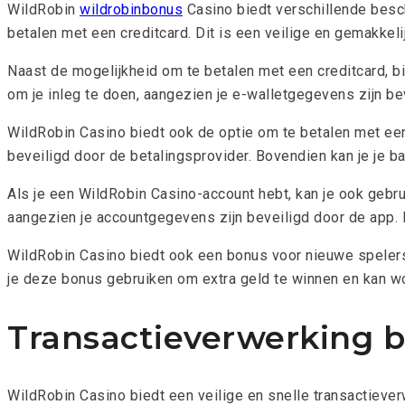
WildRobin
wildrobinbonus
Casino biedt verschillende besch
betalen met een creditcard. Dit is een veilige en gemakkeli
Naast de mogelijkheid om te betalen met een creditcard, b
om je inleg te doen, aangezien je e-walletgegevens zijn b
WildRobin Casino biedt ook de optie om te betalen met een 
beveiligd door de betalingsprovider. Bovendien kan je je 
Als je een WildRobin Casino-account hebt, kan je ook gebr
aangezien je accountgegevens zijn beveiligd door de app.
WildRobin Casino biedt ook een bonus voor nieuwe spelers
je deze bonus gebruiken om extra geld te winnen en kan wo
Transactieverwerking bi
WildRobin Casino biedt een veilige en snelle transactiever