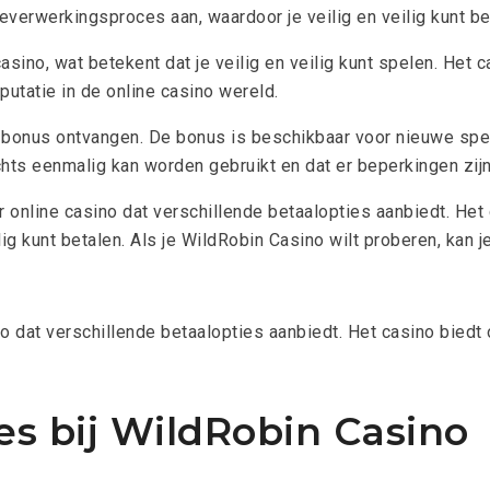
ieverwerkingsproces aan, waardoor je veilig en veilig kunt be
asino, wat betekent dat je veilig en veilig kunt spelen. Het 
putatie in de online casino wereld.
in bonus ontvangen. De bonus is beschikbaar voor nieuwe spe
hts eenmalig kan worden gebruikt en dat er beperkingen zijn
 online casino dat verschillende betaalopties aanbiedt. Het 
ig kunt betalen. Als je WildRobin Casino wilt proberen, kan 
o dat verschillende betaalopties aanbiedt. Het casino biedt 
es bij WildRobin Casino