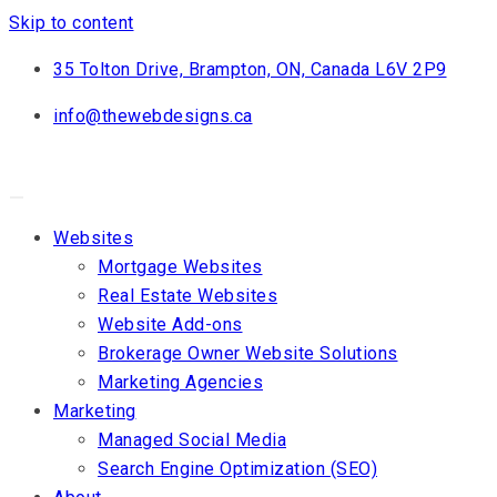
Skip to content
35 Tolton Drive, Brampton, ON, Canada L6V 2P9
info@thewebdesigns.ca
Websites
Mortgage Websites
Real Estate Websites
Website Add-ons
Brokerage Owner Website Solutions
Marketing Agencies
Marketing
Managed Social Media
Search Engine Optimization (SEO)