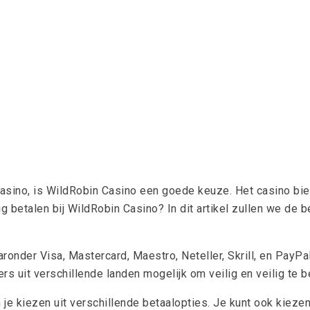
casino, is WildRobin Casino een goede keuze. Het casino bie
ig betalen bij WildRobin Casino? In dit artikel zullen we de
onder Visa, Mastercard, Maestro, Neteller, Skrill, en PayPal
rs uit verschillende landen mogelijk om veilig en veilig te b
je kiezen uit verschillende betaalopties. Je kunt ook kiezen