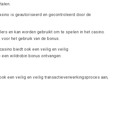
talen.
casino is geautoriseerd en gecontroleerd door de
lers en kan worden gebruikt om te spelen in het casino.
 voor het gebruik van de bonus.
casino biedt ook een veilig en veilig
je een wildrobin bonus ontvangen.
ook een veilig en veilig transactieverwerkingsproces aan,