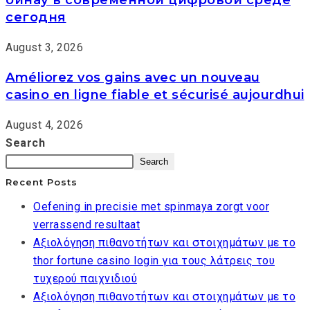
сегодня
August 3, 2026
Améliorez vos gains avec un nouveau
casino en ligne fiable et sécurisé aujourdhui
August 4, 2026
Search
Search
Recent Posts
Oefening in precisie met spinmaya zorgt voor
verrassend resultaat
Αξιολόγηση πιθανοτήτων και στοιχημάτων με το
thor fortune casino login για τους λάτρεις του
τυχερού παιχνιδιού
Αξιολόγηση πιθανοτήτων και στοιχημάτων με το