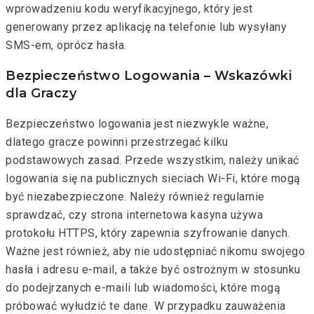
wprowadzeniu kodu weryfikacyjnego, który jest
generowany przez aplikację na telefonie lub wysyłany
SMS-em, oprócz hasła.
Bezpieczeństwo Logowania – Wskazówki
dla Graczy
Bezpieczeństwo logowania jest niezwykle ważne,
dlatego gracze powinni przestrzegać kilku
podstawowych zasad. Przede wszystkim, należy unikać
logowania się na publicznych sieciach Wi-Fi, które mogą
być niezabezpieczone. Należy również regularnie
sprawdzać, czy strona internetowa kasyna używa
protokołu HTTPS, który zapewnia szyfrowanie danych.
Ważne jest również, aby nie udostępniać nikomu swojego
hasła i adresu e-mail, a także być ostrożnym w stosunku
do podejrzanych e-maili lub wiadomości, które mogą
próbować wyłudzić te dane. W przypadku zauważenia