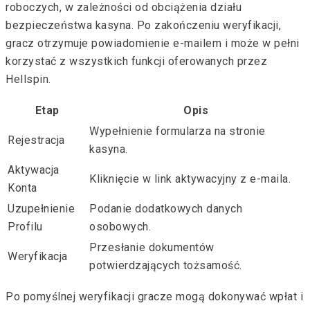
roboczych, w zależności od obciążenia działu
bezpieczeństwa kasyna. Po zakończeniu weryfikacji,
gracz otrzymuje powiadomienie e-mailem i może w pełni
korzystać z wszystkich funkcji oferowanych przez
Hellspin.
Etap
Opis
Wypełnienie formularza na stronie
Rejestracja
kasyna.
Aktywacja
Kliknięcie w link aktywacyjny z e-maila.
Konta
Uzupełnienie
Podanie dodatkowych danych
Profilu
osobowych.
Przesłanie dokumentów
Weryfikacja
potwierdzających tożsamość.
Po pomyślnej weryfikacji gracze mogą dokonywać wpłat i