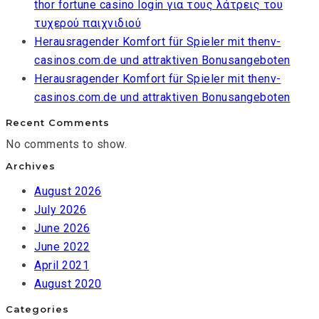
thor fortune casino login για τους λάτρεις του
τυχερού παιχνιδιού
Herausragender Komfort für Spieler mit thenv-
casinos.com.de und attraktiven Bonusangeboten
Herausragender Komfort für Spieler mit thenv-
casinos.com.de und attraktiven Bonusangeboten
Recent Comments
No comments to show.
Archives
August 2026
July 2026
June 2026
June 2022
April 2021
August 2020
Categories