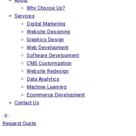
About
Why Choose Us?
Services
Digital Marketing
Website Designing
Graphics Design
Web Development
Software Development
CMS Customization
Website Redesign
Data Analytics
Machine Learning
Ecommerce Development
Contact Us
X
Request Quote