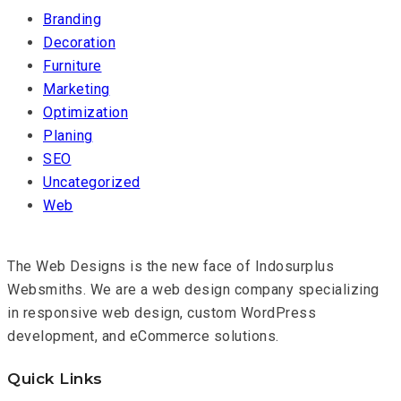
Branding
Decoration
Furniture
Marketing
Optimization
Planing
SEO
Uncategorized
Web
The Web Designs is the new face of Indosurplus
Websmiths. We are a web design company specializing
in responsive web design, custom WordPress
development, and eCommerce solutions.
Quick Links