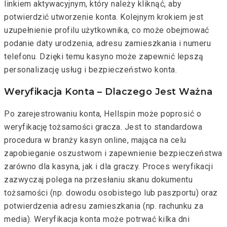
linkiem aktywacyjnym, który należy kliknąć, aby
potwierdzić utworzenie konta. Kolejnym krokiem jest
uzupełnienie profilu użytkownika, co może obejmować
podanie daty urodzenia, adresu zamieszkania i numeru
telefonu. Dzięki temu kasyno może zapewnić lepszą
personalizację usług i bezpieczeństwo konta.
Weryfikacja Konta – Dlaczego Jest Ważna
Po zarejestrowaniu konta, Hellspin może poprosić o
weryfikację tożsamości gracza. Jest to standardowa
procedura w branży kasyn online, mająca na celu
zapobieganie oszustwom i zapewnienie bezpieczeństwa
zarówno dla kasyna, jak i dla graczy. Proces weryfikacji
zazwyczaj polega na przesłaniu skanu dokumentu
tożsamości (np. dowodu osobistego lub paszportu) oraz
potwierdzenia adresu zamieszkania (np. rachunku za
media). Weryfikacja konta może potrwać kilka dni